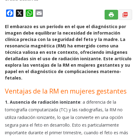
F
X
W
E
a
h
m
El embarazo es un período en el que el diagnóstico por
c
a
a
imagen debe equilibrar la necesidad de información
e
t
i
clínica precisa con la seguridad del feto y la madre. La
b
s
l
resonancia magnética (RM) ha emergido como una
o
A
técnica valiosa en este contexto, ofreciendo imágenes
o
p
detalladas sin el uso de radiación ionizante. Este artículo
k
p
explora las ventajas de la RM en mujeres gestantes y su
papel en el diagnóstico de complicaciones materno-
fetales.
Ventajas de la RM en mujeres gestantes
1. Ausencia de radiación ionizante
: a diferencia de la
tomografía computarizada (TC) y las radiografías, la RM no
utiliza radiación ionizante, lo que la convierte en una opción
segura para el feto en desarrollo. Esto es particularmente
importante durante el primer trimestre, cuando el feto es más