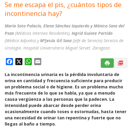
Se me escapa el pis, ¿cuántos tipos de
incontinencia hay?
María Soto Palacín, Elena Sánchez Izquierdo y Mónica Sanz del
Pozo
(Médicos Internos Residentes),
Ingrid Guiote Partido
(Médico Adjunto) y
MªJesús Gil Sanz
(Jefe de Servicio) Servicio de
Urología. Hospital Universitario Miguel Servet. Zaragoza
F
X
W
E
a
h
m
La incontinencia urinaria es la pérdida involuntaria de
c
a
a
orina en cantidad y frecuencia suficiente para producir
e
t
i
un problema social o de higiene. Es un problema mucho
b
s
l
más frecuente de lo que se habla, ya que a menudo
o
A
causa vergüenza a las personas que la padecen. La
o
p
intensidad puede abarcar desde perder orina
k
p
ocasionalmente cuando toses o estornudas, hasta tener
una necesidad de orinar tan repentina y fuerte que no
llegas al baño a tiempo.