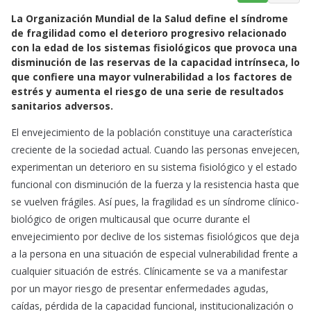
a
h
m
La Organización Mundial de la Salud define el síndrome
c
a
a
de fragilidad como el deterioro progresivo relacionado
e
t
i
con la edad de los sistemas fisiológicos que provoca una
b
s
l
disminución de las reservas de la capacidad intrínseca, lo
o
A
que confiere una mayor vulnerabilidad a los factores de
o
p
estrés y aumenta el riesgo de una serie de resultados
k
p
sanitarios adversos.
El envejecimiento de la población constituye una característica
creciente de la sociedad actual. Cuando las personas envejecen,
experimentan un deterioro en su sistema fisiológico y el estado
funcional con disminución de la fuerza y la resistencia hasta que
se vuelven frágiles. Así pues, la fragilidad es un síndrome clínico-
biológico de origen multicausal que ocurre durante el
envejecimiento por declive de los sistemas fisiológicos que deja
a la persona en una situación de especial vulnerabilidad frente a
cualquier situación de estrés. Clínicamente se va a manifestar
por un mayor riesgo de presentar enfermedades agudas,
caídas, pérdida de la capacidad funcional, institucionalización o