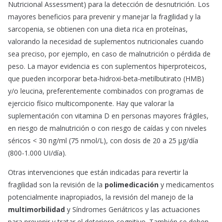
Nutricional Assessment) para la detección de desnutrición. Los
mayores beneficios para prevenir y manejar la fragilidad y la
sarcopenia, se obtienen con una dieta rica en proteínas,
valorando la necesidad de suplementos nutricionales cuando
sea preciso, por ejemplo, en caso de malnutrición o pérdida de
peso. La mayor evidencia es con suplementos hiperproteicos,
que pueden incorporar beta-hidroxi-beta-metilbutirato (HMB)
y/o leucina, preferentemente combinados con programas de
ejercicio físico multicomponente. Hay que valorar la
suplementación con vitamina D en personas mayores frágiles,
en riesgo de malnutrición o con riesgo de caídas y con niveles
séricos < 30 ng/ml (75 nmol/L), con dosis de 20 a 25 μg/día
(800-1.000 UI/día).
Otras intervenciones que están indicadas para revertir la
fragilidad son la revisión de la
polimedicación
y medicamentos
potencialmente inapropiados, la revisión del manejo de la
multimorbilidad
y Síndromes Geriátricos y las actuaciones
para prevenir y tratar el deterioro cognitivo. También se deben