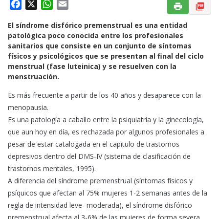
F
X
W
E
a
h
m
El síndrome disfórico premenstrual es una entidad
c
a
a
patológica poco conocida entre los profesionales
e
t
i
sanitarios que consiste en un conjunto de síntomas
b
s
l
físicos y psicológicos que se presentan al final del ciclo
o
A
menstrual (fase luteinica) y se resuelven con la
o
p
menstruación.
k
p
Es más frecuente a partir de los 40 años y desaparece con la
menopausia.
Es una patología a caballo entre la psiquiatría y la ginecología,
que aun hoy en día, es rechazada por algunos profesionales a
pesar de estar catalogada en el capitulo de trastornos
depresivos dentro del DMS-IV (sistema de clasificación de
trastornos mentales, 1995).
A diferencia del síndrome premenstrual (síntomas físicos y
psíquicos que afectan al 75% mujeres 1-2 semanas antes de la
regla de intensidad leve- moderada), el síndrome disfórico
premenstrual afecta al 3-6% de las mujeres de forma severa