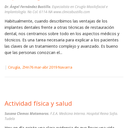
Dr. Ángel Fernández Bustillo.
Especialista en Cirugía Maxilofacial e
Implantología. No Col. 6114-NA www.clinicabustillo.com
Habitualmente, cuando describimos las ventajas de los
implantes dentales frente a otras técnicas de restauración
dental, nos centramos sobre todo en los aspectos médicos y
técnicos. Es una tarea necesaria para explicar a los pacientes
las claves de un tratamiento complejo y avanzado. Es bueno
que las personas conozcan el...
|
,
Cirugía
ZHn76 mar-abr 2019 Navarra
Actividad física y salud
Susana Clemos Matamoros.
F.E.A. Medicina Interna. Hospital Reina Sofia.
Tudela
Hoy en día existe una clara evidencia de que llevar una vida