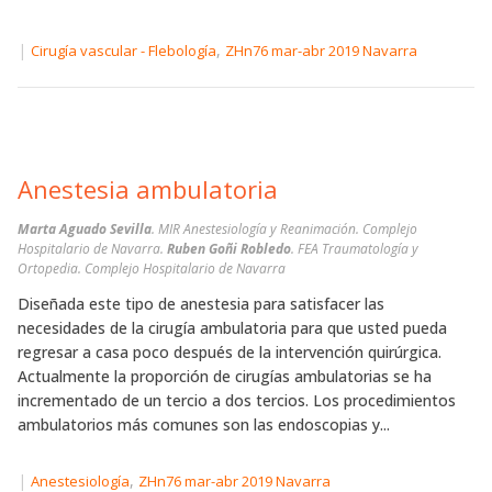
|
,
Cirugía vascular - Flebología
ZHn76 mar-abr 2019 Navarra
Anestesia ambulatoria
Marta Aguado Sevilla
. MIR Anestesiología y Reanimación. Complejo
Hospitalario de Navarra.
Ruben Goñi Robledo
. FEA Traumatología y
Ortopedia. Complejo Hospitalario de Navarra
Diseñada este tipo de anestesia para satisfacer las
necesidades de la cirugía ambulatoria para que usted pueda
regresar a casa poco después de la intervención quirúrgica.
Actualmente la proporción de cirugías ambulatorias se ha
incrementado de un tercio a dos tercios. Los procedimientos
ambulatorios más comunes son las endoscopias y...
|
,
Anestesiología
ZHn76 mar-abr 2019 Navarra