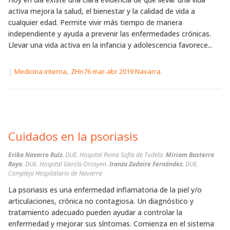
activa mejora la salud, el bienestar y la calidad de vida a
cualquier edad. Permite vivir más tiempo de manera
independiente y ayuda a prevenir las enfermedades crónicas.
Llevar una vida activa en la infancia y adolescencia favorece...
|
,
Medicina interna
ZHn76 mar-abr 2019 Navarra
Cuidados en la psoriasis
Erika Navarro Ruíz
. DUE. Hospital Reina Sofía de Tudela.
Miriam Basterra
Royo
. DUE. Hospital García Orcoyen.
Iranzu Zudaire Fernández
. DUE.
Complejo Hospitalario de Navarra
La psoriasis es una enfermedad inflamatoria de la piel y/o
articulaciones, crónica no contagiosa. Un diagnóstico y
tratamiento adecuado pueden ayudar a controlar la
enfermedad y mejorar sus síntomas. Comienza en el sistema