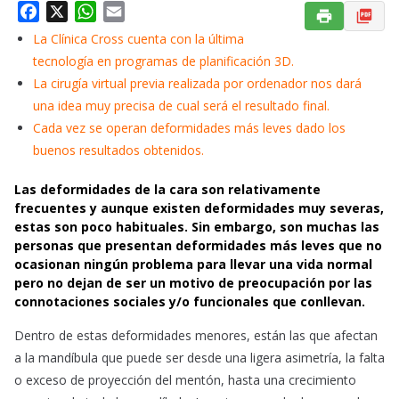
F
X
W
E
a
h
m
La Clínica Cross cuenta con la última
c
a
a
tecnología en programas de planificación 3D.
e
t
i
La cirugía virtual previa realizada por ordenador nos dará
b
s
l
una idea muy precisa de cual será el resultado final.
o
A
Cada vez se operan deformidades más leves dado los
o
p
buenos resultados obtenidos.
k
p
Las deformidades de la cara son relativamente
frecuentes y aunque existen deformidades muy severas,
estas son poco habituales. Sin embargo, son muchas las
personas que presentan deformidades más leves que no
ocasionan ningún problema para llevar una vida normal
pero no dejan de ser un motivo de preocupación por las
connotaciones sociales y/o funcionales que conllevan.
Dentro de estas deformidades menores, están las que afectan
a la mandíbula que puede ser desde una ligera asimetría, la falta
o exceso de proyección del mentón, hasta una crecimiento