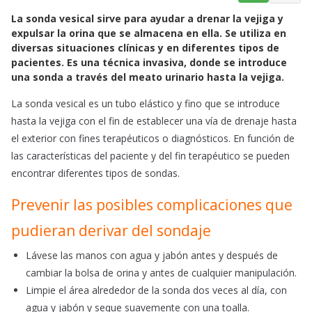
a
h
m
La sonda vesical sirve para ayudar a drenar la vejiga y
c
a
a
expulsar la orina que se almacena en ella. Se utiliza en
e
t
i
diversas situaciones clínicas y en diferentes tipos de
b
s
l
pacientes. Es una técnica invasiva, donde se introduce
o
A
una sonda a través del meato urinario hasta la vejiga.
o
p
La sonda vesical es un tubo elástico y fino que se introduce
k
p
hasta la vejiga con el fin de establecer una vía de drenaje hasta
el exterior con fines terapéuticos o diagnósticos. En función de
las características del paciente y del fin terapéutico se pueden
encontrar diferentes tipos de sondas.
Prevenir las posibles complicaciones que
pudieran derivar del sondaje
Lávese las manos con agua y jabón antes y después de
cambiar la bolsa de orina y antes de cualquier manipulación.
Limpie el área alrededor de la sonda dos veces al día, con
agua y jabón y seque suavemente con una toalla.