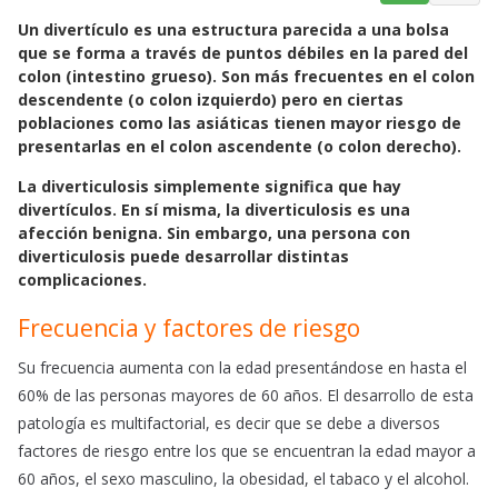
a
h
m
Un
divertículo
es una estructura parecida a una bolsa
c
a
a
que se forma a través de puntos débiles en la pared del
e
t
i
colon (intestino grueso). Son más frecuentes en el colon
b
s
l
descendente (o colon izquierdo) pero en ciertas
o
A
poblaciones como las asiáticas tienen mayor riesgo de
o
p
presentarlas en el colon ascendente (o colon derecho).
k
p
La
diverticulosis
simplemente significa que hay
divertículos. En sí misma, la diverticulosis es una
afección benigna. Sin embargo, una persona con
diverticulosis puede desarrollar distintas
complicaciones.
Frecuencia y factores de riesgo
Su frecuencia aumenta con la edad presentándose en hasta el
60% de las personas mayores de 60 años. El desarrollo de esta
patología es multifactorial, es decir que se debe a diversos
factores de riesgo entre los que se encuentran la edad mayor a
60 años, el sexo masculino, la obesidad, el tabaco y el alcohol.