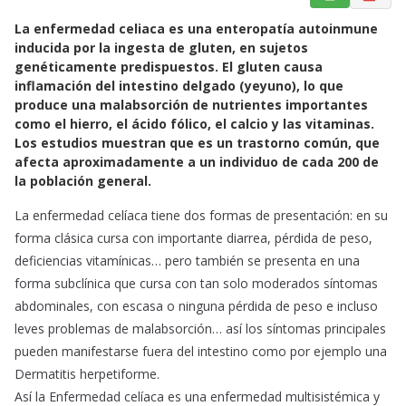
a
h
m
La enfermedad celiaca es una enteropatía autoinmune
c
a
a
inducida por la ingesta de gluten, en sujetos
e
t
i
genéticamente predispuestos. El gluten causa
b
s
l
inflamación del intestino delgado (yeyuno), lo que
o
A
produce una malabsorción de nutrientes importantes
o
p
como el hierro, el ácido fólico, el calcio y las vitaminas.
k
p
Los estudios muestran que es un trastorno común, que
afecta aproximadamente a un individuo de cada 200 de
la población general.
La enfermedad celíaca tiene dos formas de presentación: en su
forma clásica cursa con importante diarrea, pérdida de peso,
deficiencias vitamínicas… pero también se presenta en una
forma subclínica que cursa con tan solo moderados síntomas
abdominales, con escasa o ninguna pérdida de peso e incluso
leves problemas de malabsorción… así los síntomas principales
pueden manifestarse fuera del intestino como por ejemplo una
Dermatitis herpetiforme.
Así la Enfermedad celíaca es una enfermedad multisistémica y