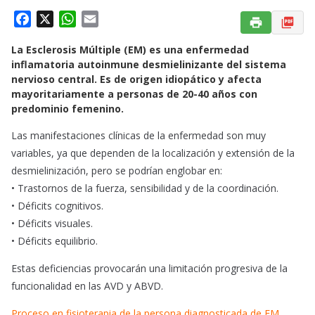
F
X
W
E
a
h
m
La Esclerosis Múltiple (EM) es una enfermedad
c
a
a
inflamatoria autoinmune desmielinizante del sistema
e
t
i
nervioso central. Es de origen idiopático y afecta
b
s
l
mayoritariamente a personas de 20-40 años con
o
A
predominio femenino.
o
p
Las manifestaciones clínicas de la enfermedad son muy
k
p
variables, ya que dependen de la localización y extensión de la
desmielinización, pero se podrían englobar en:
• Trastornos de la fuerza, sensibilidad y de la coordinación.
• Déficits cognitivos.
• Déficits visuales.
• Déficits equilibrio.
Estas deficiencias provocarán una limitación progresiva de la
funcionalidad en las AVD y ABVD.
Proceso en fisioterapia de la persona diagnosticada de EM