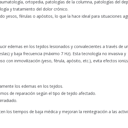
aumatología, ortopedia, patologías de la columna, patologías del dep
logía y tratamiento del dolor crónico.
ndo yesos, férulas o apósitos, lo que la hace ideal para situaciones a
cir edemas en los tejidos lesionados y convalecientes a través de u
las) y baja frecuencia (máximo 7 Hz). Esta tecnología no invasiva y
uso con inmovilización (yeso, férula, apósito, etc.), evita efectos ioniz
vamente los edemas en los tejidos.
ismos de reparación según el tipo de tejido afectado.
irradiado.
en los tiempos de baja médica y mejoran la reintegración a las activ