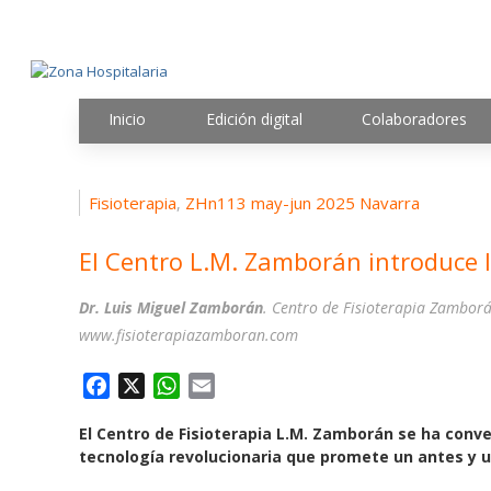
Inicio
Edición digital
Colaboradores
Fisioterapia
ZHn113 may-jun 2025 Navarra
,
El Centro L.M. Zamborán introduce
Dr. Luis Miguel Zamborán
. Centro de Fisioterapia Zamborá
www.fisioterapiazamboran.com
F
X
W
E
a
h
m
El Centro de Fisioterapia L.M. Zamborán se ha conve
c
a
a
tecnología revolucionaria que promete un antes y u
e
t
i