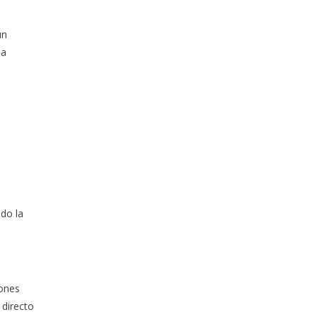
un
la
ndo la
iones
 directo