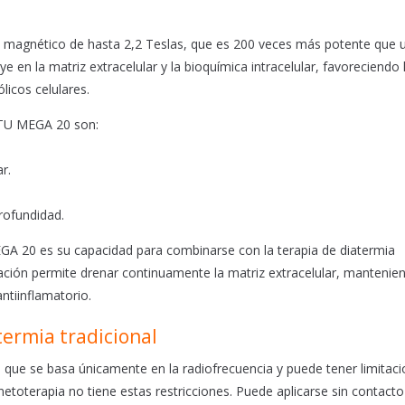
gnético de hasta 2,2 Teslas, que es 200 veces más potente que 
en la matriz extracelular y la bioquímica intracelular, favoreciendo 
icos celulares.
TU MEGA 20 son:
r.
rofundidad.
A 20 es su capacidad para combinarse con la terapia de diatermia
ación permite drenar continuamente la matriz extracelular, mantenie
ntiinflamatorio.
termia tradicional
al, que se basa únicamente en la radiofrecuencia y puede tener limitac
netoterapia no tiene estas restricciones. Puede aplicarse sin contacto