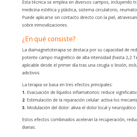
b
s
l
Esta técnica se emplea en diversos campos, incluyendo tr
o
A
medicina estética y plástica, sistema circulatorio, reumato
o
p
Puede aplicarse sin contacto directo con la piel, atravesa
k
p
sobre inmovilizaciones.
¿En qué consiste?
La diamagnetoterapia se destaca por su capacidad de redu
potente campo magnético de alta intensidad (hasta 2,2 Tes
aplicable desde el primer día tras una cirugía o lesión, incl
adictivos.
La terapia se basa en tres efectos principales:
1.
Evacuación de líquidos inflamatorios: reduce significati
2
. Estimulación de la reparación celular: activa los mecan
3.
Modulación del dolor: alivia el dolor local y neuropático 
Estos efectos combinados aceleran la recuperación, reduc
diarias.