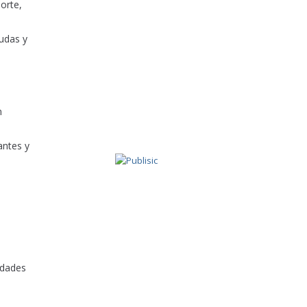
orte,
gudas y
n
antes y
idades