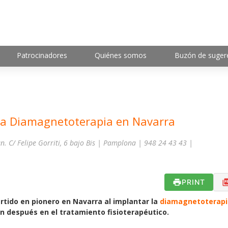
Patrocinadores
Quiénes somos
Buzón de suger
 la Diamagnetoterapia en Navarra
n. C/ Felipe Gorriti, 6 bajo Bis | Pamplona | 948 24 43 43 |
PRINT
rtido en pionero en Navarra al implantar la
diamagnetoterapi
n después en el tratamiento fisioterapéutico.