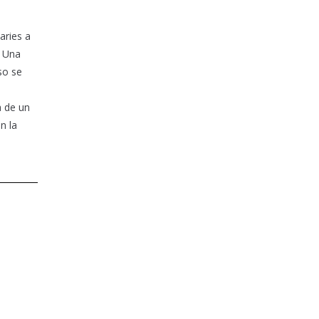
aries a
. Una
so se
a de un
n la