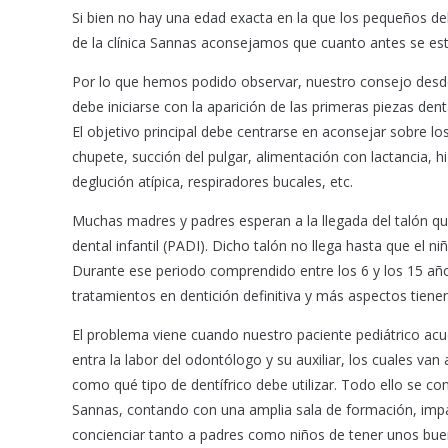
Si bien no hay una edad exacta en la que los pequeños de
o
p
de la clínica Sannas aconsejamos que cuanto antes se esta
k
p
Por lo que hemos podido observar, nuestro consejo desde 
debe iniciarse con la aparición de las primeras piezas den
El objetivo principal debe centrarse en aconsejar sobre lo
chupete, succión del pulgar, alimentación con lactancia, h
deglución atípica, respiradores bucales, etc.
Muchas madres y padres esperan a la llegada del talón q
dental infantil (PADI). Dicho talón no llega hasta que el 
Durante ese periodo comprendido entre los 6 y los 15 año
tratamientos en dentición definitiva y más aspectos tienen
El problema viene cuando nuestro paciente pediátrico acud
entra la labor del odontólogo y su auxiliar, los cuales van 
como qué tipo de dentífrico debe utilizar. Todo ello se c
Sannas, contando con una amplia sala de formación, imparte
concienciar tanto a padres como niños de tener unos bueno