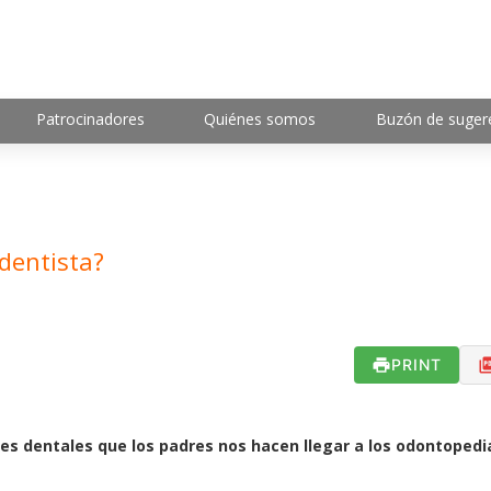
Patrocinadores
Quiénes somos
Buzón de suger
 dentista?
PRINT
s dentales que los padres nos hacen llegar a los odontopedi