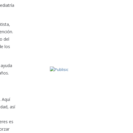
ediatría
tista,
ención.
o del
de los
e ayuda
años.
. Aquí
edad, así
eres es
orzar