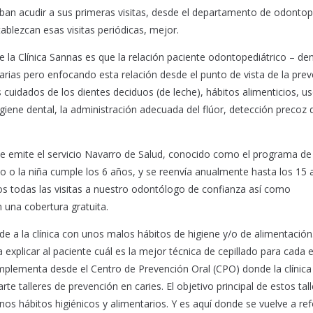
ban acudir a sus primeras visitas, desde el departamento de odontop
blezcan esas visitas periódicas, mejor.
la Clínica Sannas es que la relación paciente odontopediátrico – den
tarias pero enfocando esta relación desde el punto de vista de la prev
s cuidados de los dientes deciduos (de leche), hábitos alimenticios, us
igiene dental, la administración adecuada del flúor, detección precoz 
ue emite el servicio Navarro de Salud, conocido como el programa d
niño o la niña cumple los 6 años, y se reenvía anualmente hasta los 15 
s todas las visitas a nuestro odontólogo de confianza así como
 una cobertura gratuita.
e a la clínica con unos malos hábitos de higiene y/o de alimentación
a explicar al paciente cuál es la mejor técnica de cepillado para cada 
omplementa desde el Centro de Prevención Oral (CPO) donde la clínica
 talleres de prevención en caries. El objetivo principal de estos tall
s hábitos higiénicos y alimentarios. Y es aquí donde se vuelve a ref