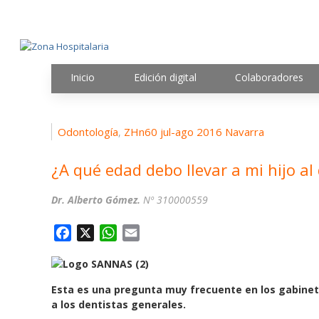
Inicio
Edición digital
Colaboradores
Odontología
ZHn60 jul-ago 2016 Navarra
,
¿A qué edad debo llevar a mi hijo al
Dr. Alberto Gómez.
Nº 310000559
F
X
W
E
a
h
m
c
a
a
e
t
i
Esta es una pregunta muy frecuente en los gabinete
b
s
l
a los dentistas generales.
o
A