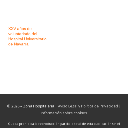
XXV años de
voluntariado del
Hospital Universitario
de Navarra
© 2026 – Zona Hospitalaria |
Aviso Legal y Política de Privacidad
|
Información sobre cookies
Queda prohibida la reproducción parcial o total de esta publicación sin el