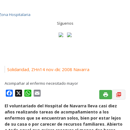
Síguenos
Solidaridad
ZHn14 nov-dic 2008 Navarra
,
Acompañar al enfermo necesitado mayor
F
X
W
E
a
h
m
El voluntariado del Hospital de Navarra lleva casi diez
c
a
a
años realizando tareas de acompañamiento a los
e
t
i
enfermos que se encuentran solos, bien por estar lejos
b
s
l
de su casa o por carecer de recursos familiares. Abierto
o
A