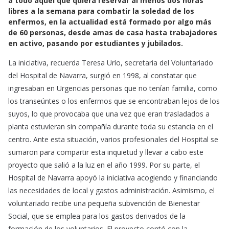
a todo aquel que quiera reservar al menos dos horas
o
p
libres a la semana para combatir la soledad de los
k
p
enfermos, en la actualidad está formado por algo más
de 60 personas, desde amas de casa hasta trabajadores
en activo, pasando por estudiantes y jubilados.
La iniciativa, recuerda Teresa Urío, secretaria del Voluntariado
del Hospital de Navarra, surgió en 1998, al constatar que
ingresaban en Urgencias personas que no tenían familia, como
los transeúntes o los enfermos que se encontraban lejos de los
suyos, lo que provocaba que una vez que eran trasladados a
planta estuvieran sin compañía durante toda su estancia en el
centro. Ante esta situación, varios profesionales del Hospital se
sumaron para compartir esta inquietud y llevar a cabo este
proyecto que salió a la luz en el año 1999. Por su parte, el
Hospital de Navarra apoyó la iniciativa acogiendo y financiando
las necesidades de local y gastos administración. Asimismo, el
voluntariado recibe una pequeña subvención de Bienestar
Social, que se emplea para los gastos derivados de la
formación de los voluntarios. El proyecto contó con la