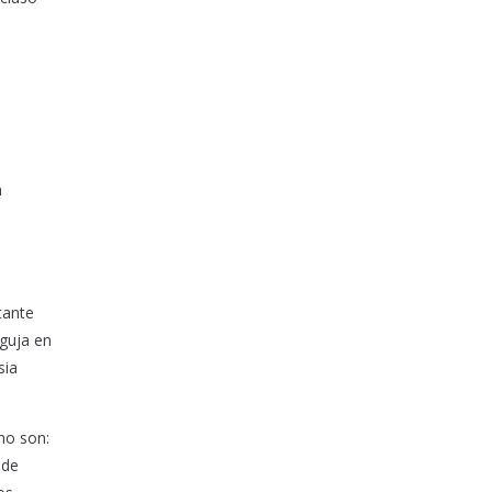
n
tante
aguja en
sia
mo son:
 de