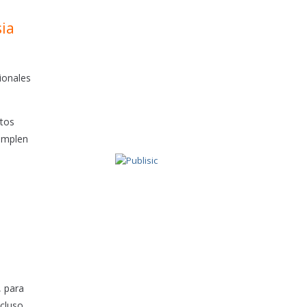
sia
ionales
atos
cumplen
, para
ncluso