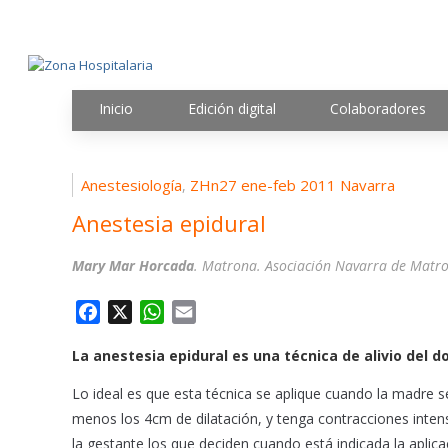
Inicio
Edición digital
Colaboradores
Anestesiología
ZHn27 ene-feb 2011 Navarra
,
Anestesia epidural
Mary Mar Horcada
. Matrona. Asociación Navarra de Matr
F
X
W
E
a
h
m
La anestesia epidural es una técnica de alivio del do
c
a
a
e
t
i
Lo ideal es que esta técnica se aplique cuando la madre s
b
s
l
menos los 4cm de dilatación, y tenga contracciones intens
o
A
la gestante los que deciden cuando está indicada la aplica