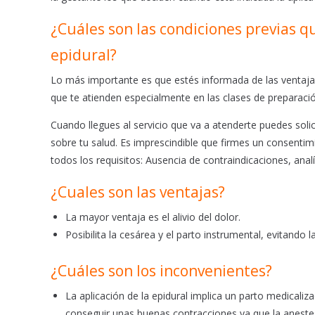
o
p
k
p
¿Cuáles son las condiciones previas q
epidural?
Lo más importante es que estés informada de las ventajas 
que te atienden especialmente en las clases de preparaci
Cuando llegues al servicio que va a atenderte puedes soli
sobre tu salud. Es imprescindible que firmes un consentimie
todos los requisitos: Ausencia de contraindicaciones, analít
¿Cuales son las ventajas?
La mayor ventaja es el alivio del dolor.
Posibilita la cesárea y el parto instrumental, evitando l
¿Cuáles son los inconvenientes?
La aplicación de la epidural implica un parto medicali
conseguir unas buenas contracciones ya que la anestesi