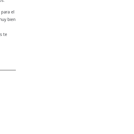
os.
 para el
 muy bien
s te