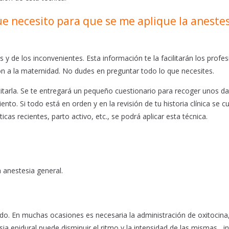
ue necesito para que se me aplique la aneste
y de los inconvenientes. Esta información te la facilitarán los profes
ón a la maternidad. No dudes en preguntar todo lo que necesites.
citarla. Se te entregará un pequeño cuestionario para recoger unos d
nto. Si todo está en orden y en la revisión de tu historia clínica se 
icas recientes, parto activo, etc., se podrá aplicar esta técnica.
a anestesia general.
zado. En muchas ocasiones es necesaria la administración de oxitocina
a epidural puede disminuir el ritmo y la intensidad de las mismas , i