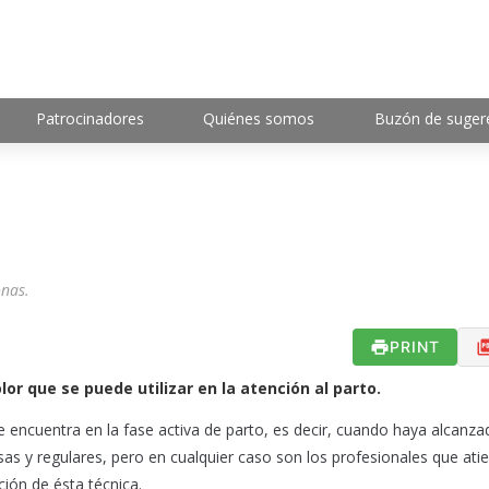
Patrocinadores
Quiénes somos
Buzón de suger
onas.
PRINT
lor que se puede utilizar en la atención al parto.
e encuentra en la fase activa de parto, es decir, cuando haya alcanza
as y regulares, pero en cualquier caso son los profesionales que ati
ción de ésta técnica.