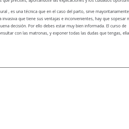
es que precises, aportándote las explicaciones y los cuidados oportun
 , es una técnica que en el caso del parto, sirve mayoritariamente
nica invasiva que tiene sus ventajas e inconvenientes, hay que sopesar
buena decisión. Por ello debes estar muy bien informada. El curso de
sultar con las matronas, y exponer todas las dudas que tengas, ella