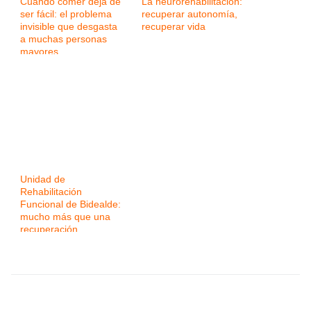
Cuando comer deja de
La neurorehabilitación:
ser fácil: el problema
recuperar autonomía,
invisible que desgasta
recuperar vida
a muchas personas
mayores
Unidad de
Rehabilitación
Funcional de Bidealde:
mucho más que una
recuperación