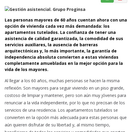
a
h
m
c
a
a
e
t
i
Las personas mayores de 60 años cuentan ahora con una
b
s
l
opción de vivienda cada vez más demandada: los
o
A
apartamentos tutelados. La confianza de tener una
asistencia de calidad garantizada, la comodidad de sus
o
p
servicios auxiliares, la ausencia de barreras
k
p
arquitectónicas y, lo más importante, la garantía de
independencia absoluta convierten a estas viviendas
completamente amuebladas en la mejor opción para la
vida de los mayores.
Al llegar a los 60 años, muchas personas se hacen la misma
reflexión. Son mayores para seguir viviendo en un piso grande,
costoso de limpiar y mantener, pero son aún muy jóvenes para
renunciar a la vida independiente, por lo que no precisan de los
servicios de una residencia. Los apartamentos tutelados se
convierten en la opción más adecuada para estas personas que
aún quieren disfrutar de su libertad y, al mismo tiempo,