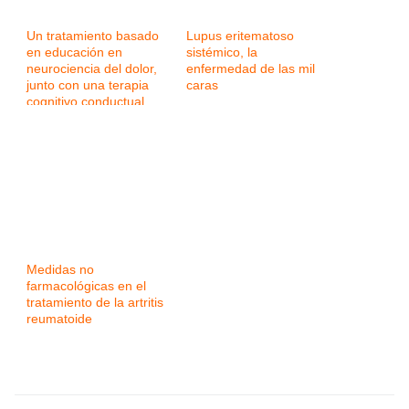
Un tratamiento basado
Lupus eritematoso
en educación en
sistémico, la
neurociencia del dolor,
enfermedad de las mil
junto con una terapia
caras
cognitivo conductual,
ejercicio y mindfulness,
eficaz para la
fibromialgia
Medidas no
farmacológicas en el
tratamiento de la artritis
reumatoide