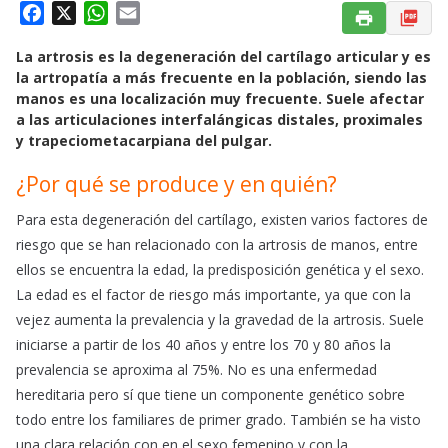
F
X
W
E
a
h
m
La artrosis es la degeneración del cartílago articular y es
c
a
a
la artropatía a más frecuente en la población, siendo las
e
t
i
manos es una localización muy frecuente. Suele afectar
b
s
l
a las articulaciones interfalángicas distales, proximales
o
A
y trapeciometacarpiana del pulgar.
o
p
¿Por qué se produce y en quién?
k
p
Para esta degeneración del cartílago, existen varios factores de
riesgo que se han relacionado con la artrosis de manos, entre
ellos se encuentra la edad, la predisposición genética y el sexo.
La edad es el factor de riesgo más importante, ya que con la
vejez aumenta la prevalencia y la gravedad de la artrosis. Suele
iniciarse a partir de los 40 años y entre los 70 y 80 años la
prevalencia se aproxima al 75%. No es una enfermedad
hereditaria pero sí que tiene un componente genético sobre
todo entre los familiares de primer grado. También se ha visto
una clara relación con en el sexo femenino y con la