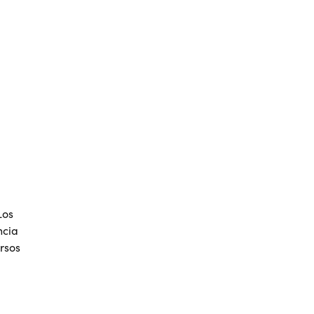
Los
ncia
rsos