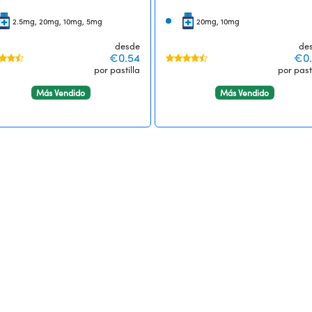
2.5mg, 20mg, 10mg, 5mg
20mg, 10mg
desde
de
€0.54
€0.
por pastilla
por past
Más Vendido
Más Vendido