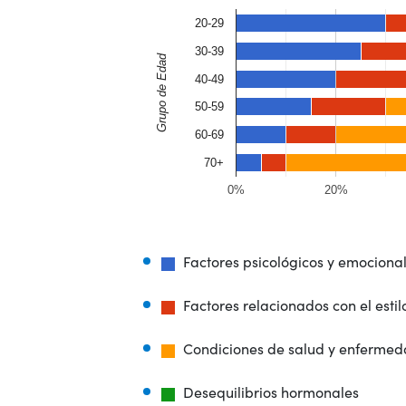
20-29
30-39
Grupo de Edad
40-49
50-59
60-69
70+
0%
20%
Factores psicológicos y emociona
Factores relacionados con el esti
Condiciones de salud y enfermed
Desequilibrios hormonales