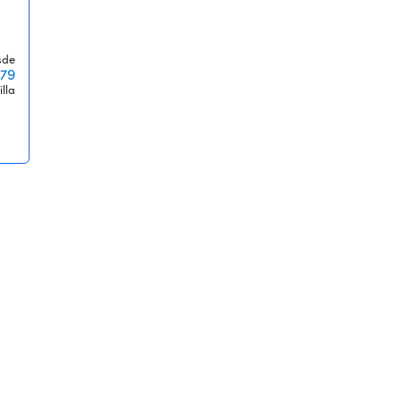
sde
79
illa