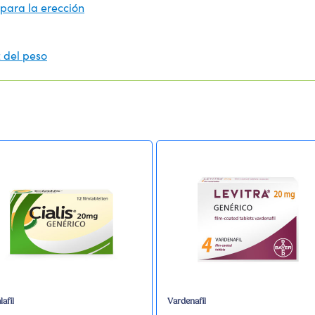
 para la erección
z del peso
afil
Vardenafil