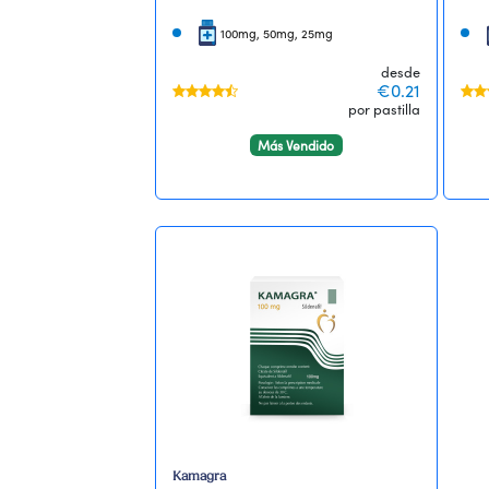
100mg, 50mg, 25mg
desde
€0.21
por pastilla
Más Vendido
Kamagra