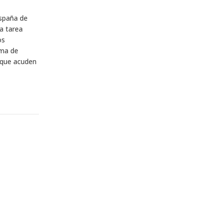
España de
a tarea
os
oma de
s que acuden