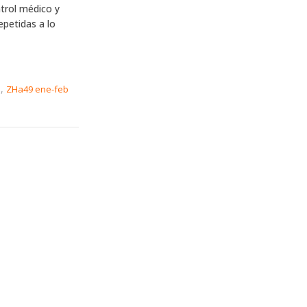
trol médico y
petidas a lo
,
n
ZHa49 ene-feb