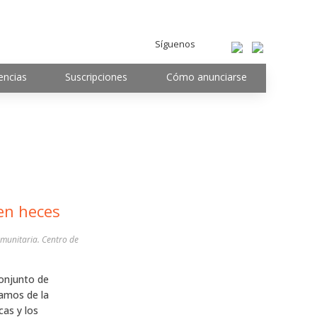
Síguenos
encias
Suscripciones
Cómo anunciarse
en heces
omunitaria. Centro de
conjunto de
ramos de la
as y los