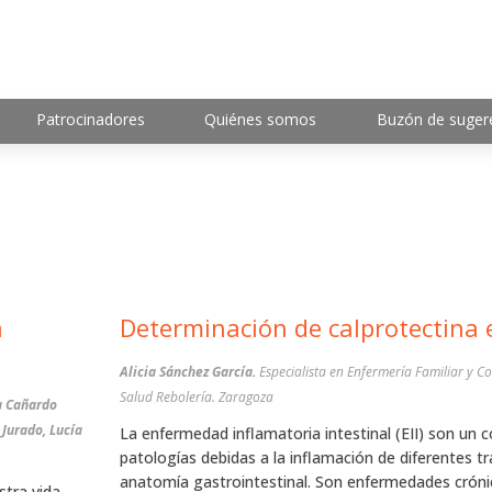
Patrocinadores
Quiénes somos
Buzón de suger
a
Determinación de calprotectina 
Alicia Sánchez García.
Especialista en Enfermería Familiar y C
Salud Rebolería. Zaragoza
a Cañardo
 Jurado, Lucía
La enfermedad inflamatoria intestinal (EII) son un 
patologías debidas a la inflamación de diferentes t
anatomía gastrointestinal. Son enfermedades crónic
stra vida