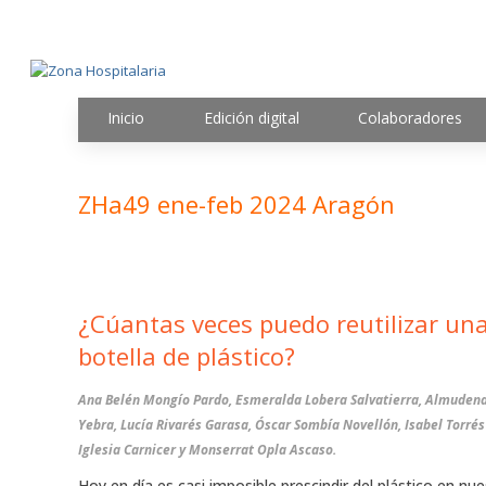
Inicio
Edición digital
Colaboradores
ZHa49 ene-feb 2024 Aragón
¿Cúantas veces puedo reutilizar un
botella de plástico?
Ana Belén Mongío Pardo, Esmeralda Lobera Salvatierra, Almuden
Yebra, Lucía Rivarés Garasa, Óscar Sombía Novellón, Isabel Torrés
Iglesia Carnicer y Monserrat Opla Ascaso.
Hoy en día es casi imposible prescindir del plástico en nue