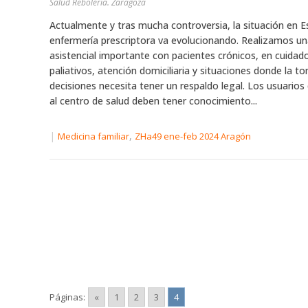
Salud Rebolería. Zaragoza
Actualmente y tras mucha controversia, la situación en 
enfermería prescriptora va evolucionando. Realizamos un
asistencial importante con pacientes crónicos, en cuidad
paliativos, atención domiciliaria y situaciones donde la t
decisiones necesita tener un respaldo legal. Los usuario
al centro de salud deben tener conocimiento...
|
,
Medicina familiar
ZHa49 ene-feb 2024 Aragón
Páginas:
«
1
2
3
4