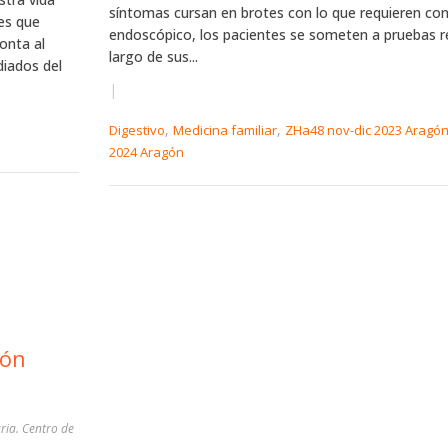
síntomas cursan en brotes con lo que requieren con
des que
endoscópico, los pacientes se someten a pruebas re
monta al
largo de sus...
diados del
|
,
,
Digestivo
Medicina familiar
ZHa48 nov-dic 2023 Aragó
2024 Aragón
ión
ria. Centro de