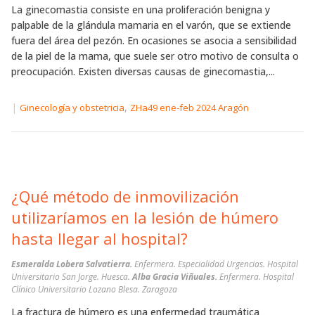
La ginecomastia consiste en una proliferación benigna y
palpable de la glándula mamaria en el varón, que se extiende
fuera del área del pezón. En ocasiones se asocia a sensibilidad
de la piel de la mama, que suele ser otro motivo de consulta o
preocupación. Existen diversas causas de ginecomastia,...
|
,
Ginecología y obstetricia
ZHa49 ene-feb 2024 Aragón
¿Qué método de inmovilización
utilizaríamos en la lesión de húmero
hasta llegar al hospital?
Esmeralda Lobera Salvatierra.
Enfermera. Especialidad Urgencias. Hospital
Universitario San Jorge. Huesca.
Alba Gracia Viñuales.
Enfermera. Hospital
Clínico Universitario Lozano Blesa. Zaragoza
La fractura de húmero es una enfermedad traumática