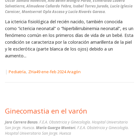
Óscar Sambía Novellón, Ana Belén Mongío Pardo, Esmeralda Lobera
Salvatierra, Almudena Cañardo Yebra, Isabel Torres Jurado, Lucía Iglesia
Carnicer, Montserrat Opla Ascaso y Lucía Rivarés Garasa.
La ictericia fisiológica del recién nacido, también conocida
como “ictericia neonatal” o “hiperbilirrubinemia neonatal”, es un
fenómeno común en los primeros días de vida de un bebé. Esta
condición se caracteriza por la coloración amarillenta de la piel
y le esclerótica (parte blanca de los ojos) debido a un
aumento...
|
,
Pediatría
ZHa49 ene-feb 2024 Aragón
Ginecomastia en el varón
Jara Carrera Banzo.
F.E.A. Obstetricia y Ginecología. Hospital Universitario
San Jorge. Huesca.
María Guarga Montori.
F.E.A. Obstetricia y Ginecología.
Hospital Universitario San Jorge. Huesca