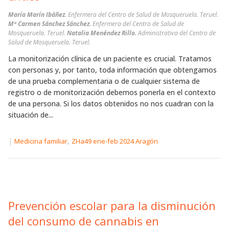
María Marín Ibáñez.
Enfermera del Centro de Salud de Mosqueruela. Teruel.
Mª Carmen Sánchez Sánchez.
Enfermera del Centro de Salud de
Mosqueruela. Teruel.
Natalia Menéndez Rillo.
Administrativa del Centro de
Salud de Mosqueruela. Teruel.
La monitorización clínica de un paciente es crucial. Tratamos
con personas y, por tanto, toda información que obtengamos
de una prueba complementaria o de cualquier sistema de
registro o de monitorización debemos ponerla en el contexto
de una persona. Si los datos obtenidos no nos cuadran con la
situación de...
|
,
Medicina familiar
ZHa49 ene-feb 2024 Aragón
Prevención escolar para la disminución
del consumo de cannabis en