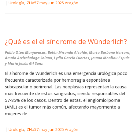
|
,
Urología
ZHa57 may-jun 2025 Aragón
¿Qué es el el síndrome de Wünderlich?
Pablo Oteo Manjavacas, Belén Miranda Alcalde, Marta Burbano Herranz,
Amaia Arrizabalaga Solano, Lydia García Fuertes, Jauma Monllau Espuis
y María Jesús Gil Sanz.
El síndrome de Wünderlich es una emergencia urológica poco
frecuente caracterizada por hemorragia espontánea
subcapsular o perirrenal. Las neoplasias representan la causa
más frecuente de estos sangrados, siendo responsables del
57-85% de los casos. Dentro de estas, el angiomiolipoma
(AML) es el tumor más común, afectando mayormente a
mujeres de...
|
,
Urología
ZHa57 may-jun 2025 Aragón