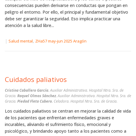
consecuencias pueden derivarse en conductas que pongan en
peligro el entorno. Por ello, el principal y fundamental objetivo
debe ser garantizar la seguridad. Eso implica practicar una
atención a la salud libre...
|
,
Salud mental
ZHa57 may-jun 2025 Aragón
Cuidados paliativos
Cristina Caballero García.
Auxiliar Administrativa. Hospital Ntra. Sra. de
Gracia.
Raquel Olmos Sánchez.
Auxiliar Administrativa. Hospital Ntra. Sra. de
Gracia.
Piedad Fleta Cubero.
Celadora. Hospital Ntra. Sra. de Gracia.
Los cuidados paliativos se centran en mejorar la calidad de vida
de los pacientes que enfrentan enfermedades graves e
incurables, aliviando el sufrimiento físico, emocional y
psicológico, y brindando apoyo tanto a los pacientes como a