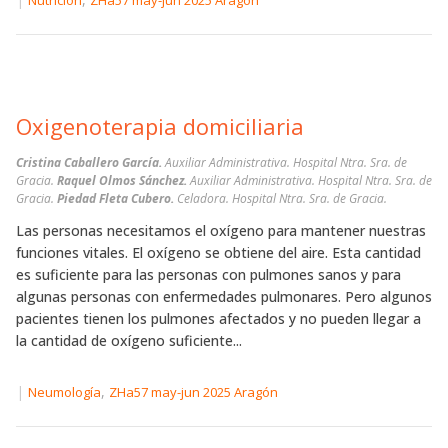
Nutrición
ZHa57 may-jun 2025 Aragón
Oxigenoterapia domiciliaria
Cristina Caballero García.
Auxiliar Administrativa. Hospital Ntra. Sra. de
Gracia.
Raquel Olmos Sánchez.
Auxiliar Administrativa. Hospital Ntra. Sra. de
Gracia.
Piedad Fleta Cubero.
Celadora. Hospital Ntra. Sra. de Gracia.
Las personas necesitamos el oxígeno para mantener nuestras
funciones vitales. El oxígeno se obtiene del aire. Esta cantidad
es suficiente para las personas con pulmones sanos y para
algunas personas con enfermedades pulmonares. Pero algunos
pacientes tienen los pulmones afectados y no pueden llegar a
la cantidad de oxígeno suficiente...
|
,
Neumología
ZHa57 may-jun 2025 Aragón