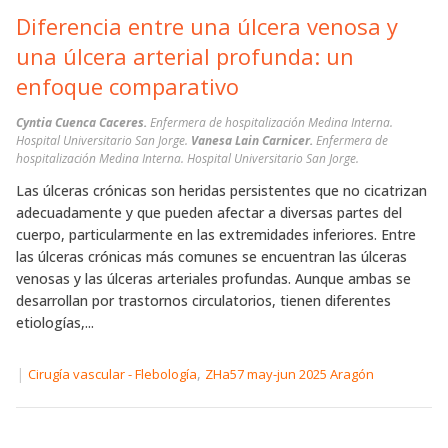
Diferencia entre una úlcera venosa y
una úlcera arterial profunda: un
enfoque comparativo
Cyntia Cuenca Caceres.
Enfermera de hospitalización Medina Interna.
Hospital Universitario San Jorge.
Vanesa Lain Carnicer.
Enfermera de
hospitalización Medina Interna. Hospital Universitario San Jorge.
Las úlceras crónicas son heridas persistentes que no cicatrizan
adecuadamente y que pueden afectar a diversas partes del
cuerpo, particularmente en las extremidades inferiores. Entre
las úlceras crónicas más comunes se encuentran las úlceras
venosas y las úlceras arteriales profundas. Aunque ambas se
desarrollan por trastornos circulatorios, tienen diferentes
etiologías,...
|
,
Cirugía vascular - Flebología
ZHa57 may-jun 2025 Aragón