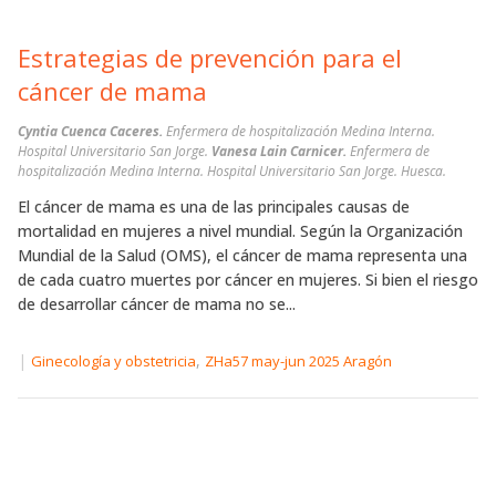
Estrategias de prevención para el
cáncer de mama
Cyntia Cuenca Caceres.
Enfermera de hospitalización Medina Interna.
Hospital Universitario San Jorge.
Vanesa Lain Carnicer.
Enfermera de
hospitalización Medina Interna. Hospital Universitario San Jorge. Huesca.
El cáncer de mama es una de las principales causas de
mortalidad en mujeres a nivel mundial. Según la Organización
Mundial de la Salud (OMS), el cáncer de mama representa una
de cada cuatro muertes por cáncer en mujeres. Si bien el riesgo
de desarrollar cáncer de mama no se...
|
,
Ginecología y obstetricia
ZHa57 may-jun 2025 Aragón