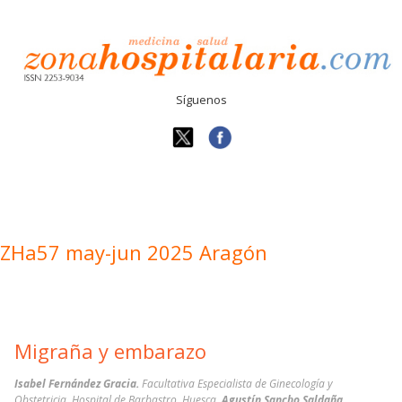
Síguenos
ZHa57 may-jun 2025 Aragón
Migraña y embarazo
Isabel Fernández Gracia.
Facultativa Especialista de Ginecología y
Obstetricia. Hospital de Barbastro. Huesca.
Agustín Sancho Saldaña.