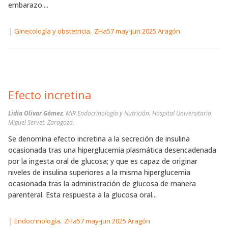
embarazo....
|
,
Ginecología y obstetricia
ZHa57 may-jun 2025 Aragón
Efecto incretina
Lidia Olivar Gómez.
MIR Endocrinología y Nutrición. Hospital Universitario
Miguel Servet. Zaragoza.
Se denomina efecto incretina a la secreción de insulina
ocasionada tras una hiperglucemia plasmática desencadenada
por la ingesta oral de glucosa; y que es capaz de originar
niveles de insulina superiores a la misma hiperglucemia
ocasionada tras la administración de glucosa de manera
parenteral. Esta respuesta a la glucosa oral...
|
,
Endocrinología
ZHa57 may-jun 2025 Aragón