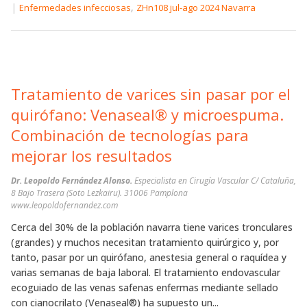
|
,
Enfermedades infecciosas
ZHn108 jul-ago 2024 Navarra
Tratamiento de varices sin pasar por el
quirófano: Venaseal® y microespuma.
Combinación de tecnologías para
mejorar los resultados
Dr. Leopoldo Fernández Alonso.
Especialista en Cirugía Vascular C/ Cataluña,
8 Bajo Trasera (Soto Lezkairu). 31006 Pamplona
www.leopoldofernandez.com
Cerca del 30% de la población navarra tiene varices tronculares
(grandes) y muchos necesitan tratamiento quirúrgico y, por
tanto, pasar por un quirófano, anestesia general o raquídea y
varias semanas de baja laboral. El tratamiento endovascular
ecoguiado de las venas safenas enfermas mediante sellado
con cianocrilato (Venaseal®) ha supuesto un...