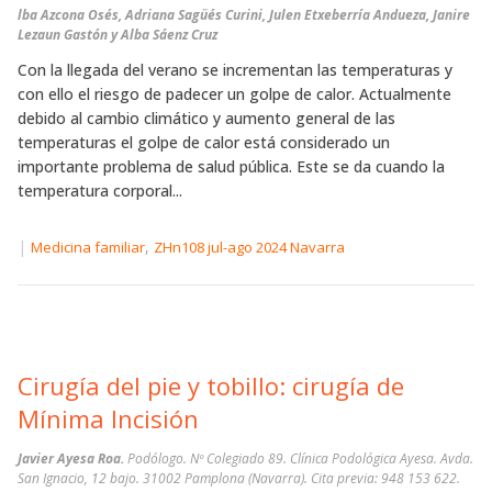
lba Azcona Osés, Adriana Sagüés Curini, Julen Etxeberría Andueza, Janire
Lezaun Gastón y Alba Sáenz Cruz
Con la llegada del verano se incrementan las temperaturas y
con ello el riesgo de padecer un golpe de calor. Actualmente
debido al cambio climático y aumento general de las
temperaturas el golpe de calor está considerado un
importante problema de salud pública. Este se da cuando la
temperatura corporal...
|
,
Medicina familiar
ZHn108 jul-ago 2024 Navarra
Cirugía del pie y tobillo: cirugía de
Mínima Incisión
Javier Ayesa Roa.
Podólogo. Nº Colegiado 89. Clínica Podológica Ayesa. Avda.
San Ignacio, 12 bajo. 31002 Pamplona (Navarra). Cita previa: 948 153 622.