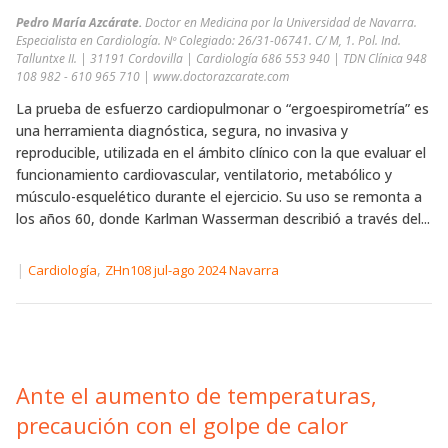
Pedro María Azcárate.
Doctor en Medicina por la Universidad de Navarra.
Especialista en Cardiología. Nº Colegiado: 26/31-06741. C/ M, 1. Pol. Ind.
Talluntxe II. | 31191 Cordovilla | Cardiología 686 553 940 | TDN Clínica 948
108 982 - 610 965 710 | www.doctorazcarate.com
La prueba de esfuerzo cardiopulmonar o “ergoespirometría” es
una herramienta diagnóstica, segura, no invasiva y
reproducible, utilizada en el ámbito clínico con la que evaluar el
funcionamiento cardiovascular, ventilatorio, metabólico y
músculo-esquelético durante el ejercicio. Su uso se remonta a
los años 60, donde Karlman Wasserman describió a través del...
|
,
Cardiología
ZHn108 jul-ago 2024 Navarra
Ante el aumento de temperaturas,
precaución con el golpe de calor