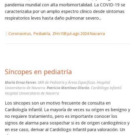
pandemia mundial con alta morbimortalidad. La COVID-19 se
caracterizaba por un amplio espectro clínico desde síntomas
respiratorios leves hasta daño pulmonar severo...
|
,
,
Coronavirus
Pediatría
ZHn108 jul-ago 2024 Navarra
Síncopes en pediatría
María Erroz Ferrer.
MIR de Pediatría y Áreas Específicas. Hospital
Universitario de Navarra.
Patricia Martínez Olorón.
Cardióloga Infantil.
Hospital Universitario de Navarra
Los síncopes son un motivo frecuente de consulta en
Cardiología Infantil. La mayoría de veces su origen es benigno y
no requiere tratamiento, pero es importante conocer los
signos de alarma para sospechar si es de origen cardiogénico y
en ese caso, derivar al Cardiólogo Infantil para valoración. Un