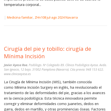
temperatura corporal...
|
,
Medicina familiar
ZHn108 jul-ago 2024 Navarra
Cirugía del pie y tobillo: cirugía de
Mínima Incisión
Javier Ayesa Roa.
Podólogo. Nº Colegiado 89. Clínica Podológica Ayesa. Avda.
San Ignacio, 12 bajo. 31002 Pamplona (Navarra). Cita previa: 948 153 622.
www.clinicaayesa.es
La Cirugía de Mínima Incisión (MIS), también conocida
como Mínima Incisión Surgery en inglés, ha revolucionado el
tratamiento de las deformidades del pie, gracias a los avances
en la ciencia podológica. Esta técnica innovadora permite
corregir y eliminar deformidades como juanetes, dedos en
garra, dedos en martillo, y otras prominencias óseas. Factores