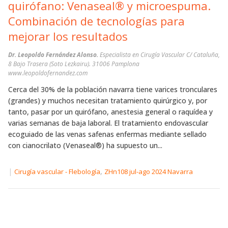
quirófano: Venaseal® y microespuma.
Combinación de tecnologías para
mejorar los resultados
Dr. Leopoldo Fernández Alonso.
Especialista en Cirugía Vascular C/ Cataluña,
8 Bajo Trasera (Soto Lezkairu). 31006 Pamplona
www.leopoldofernandez.com
Cerca del 30% de la población navarra tiene varices tronculares
(grandes) y muchos necesitan tratamiento quirúrgico y, por
tanto, pasar por un quirófano, anestesia general o raquídea y
varias semanas de baja laboral. El tratamiento endovascular
ecoguiado de las venas safenas enfermas mediante sellado
con cianocrilato (Venaseal®) ha supuesto un...
|
,
Cirugía vascular - Flebología
ZHn108 jul-ago 2024 Navarra