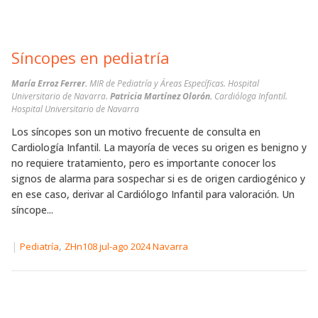
Síncopes en pediatría
María Erroz Ferrer.
MIR de Pediatría y Áreas Específicas. Hospital
Universitario de Navarra.
Patricia Martínez Olorón.
Cardióloga Infantil.
Hospital Universitario de Navarra
Los síncopes son un motivo frecuente de consulta en
Cardiología Infantil. La mayoría de veces su origen es benigno y
no requiere tratamiento, pero es importante conocer los
signos de alarma para sospechar si es de origen cardiogénico y
en ese caso, derivar al Cardiólogo Infantil para valoración. Un
síncope...
|
,
Pediatría
ZHn108 jul-ago 2024 Navarra