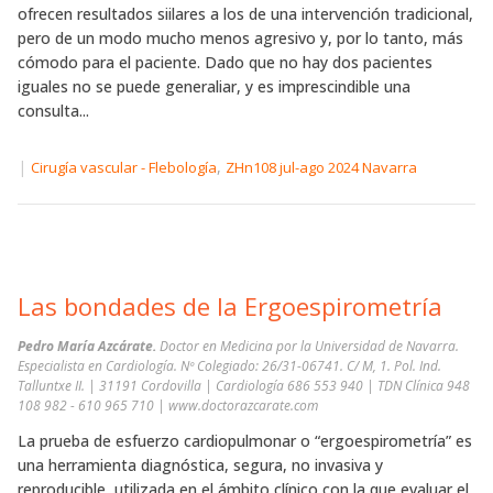
ofrecen resultados siilares a los de una intervención tradicional,
pero de un modo mucho menos agresivo y, por lo tanto, más
cómodo para el paciente. Dado que no hay dos pacientes
iguales no se puede generaliar, y es imprescindible una
consulta...
|
,
Cirugía vascular - Flebología
ZHn108 jul-ago 2024 Navarra
Las bondades de la Ergoespirometría
Pedro María Azcárate.
Doctor en Medicina por la Universidad de Navarra.
Especialista en Cardiología. Nº Colegiado: 26/31-06741. C/ M, 1. Pol. Ind.
Talluntxe II. | 31191 Cordovilla | Cardiología 686 553 940 | TDN Clínica 948
108 982 - 610 965 710 | www.doctorazcarate.com
La prueba de esfuerzo cardiopulmonar o “ergoespirometría” es
una herramienta diagnóstica, segura, no invasiva y
reproducible, utilizada en el ámbito clínico con la que evaluar el