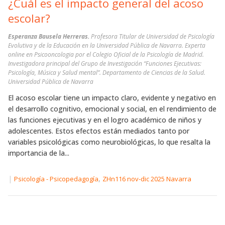
¿Cuál es el impacto general del acoso
escolar?
Esperanza Bausela Herreras.
Profesora Titular de Universidad de Psicología
Evolutiva y de la Educación en la Universidad Pública de Navarra. Experta
online en Psicooncologia por el Colegio Oficial de la Psicología de Madrid.
Investigadora principal del Grupo de Investigación “Funciones Ejecutivas:
Psicología, Música y Salud mental”. Departamento de Ciencias de la Salud.
Universidad Pública de Navarra
El acoso escolar tiene un impacto claro, evidente y negativo en
el desarrollo cognitivo, emocional y social, en el rendimiento de
las funciones ejecutivas y en el logro académico de niños y
adolescentes. Estos efectos están mediados tanto por
variables psicológicas como neurobiológicas, lo que resalta la
importancia de la...
|
,
Psicología - Psicopedagogía
ZHn116 nov-dic 2025 Navarra