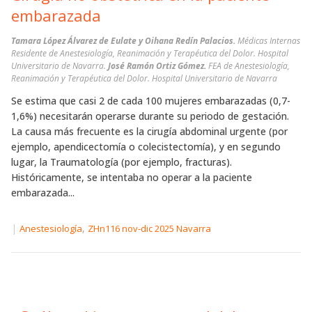
embarazada
Tamara López Álvarez de Eulate y Oihana Redín Palacios.
Médicas Internas
Residente de Anestesiología, Reanimación y Terapéutica del Dolor. Hospital
Universitario de Navarra.
José Ramón Ortiz Gómez.
FEA de Anestesiología,
Reanimación y Terapéutica del Dolor. Hospital Universitario de Navarra
Se estima que casi 2 de cada 100 mujeres embarazadas (0,7-
1,6%) necesitarán operarse durante su periodo de gestación.
La causa más frecuente es la cirugía abdominal urgente (por
ejemplo, apendicectomía o colecistectomía), y en segundo
lugar, la Traumatología (por ejemplo, fracturas).
Históricamente, se intentaba no operar a la paciente
embarazada...
|
,
Anestesiología
ZHn116 nov-dic 2025 Navarra