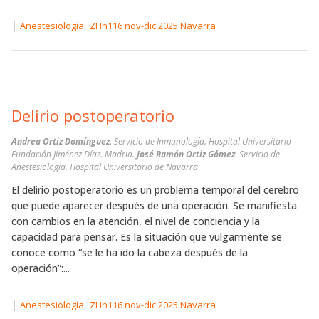
|
,
Anestesiología
ZHn116 nov-dic 2025 Navarra
Delirio postoperatorio
Andrea Ortiz Domínguez.
Servicio de Inmunología. Hospital Universitario
Fundación Jiménez Díaz. Madrid.
José Ramón Ortiz Gómez.
Servicio de
Anestesiología. Hospital Universitario de Navarra
El delirio postoperatorio es un problema temporal del cerebro
que puede aparecer después de una operación. Se manifiesta
con cambios en la atención, el nivel de conciencia y la
capacidad para pensar. Es la situación que vulgarmente se
conoce como “se le ha ido la cabeza después de la
operación”:...
|
,
Anestesiología
ZHn116 nov-dic 2025 Navarra