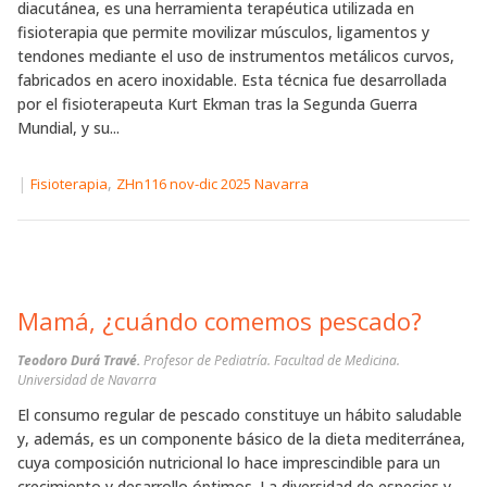
diacutánea, es una herramienta terapéutica utilizada en
fisioterapia que permite movilizar músculos, ligamentos y
tendones mediante el uso de instrumentos metálicos curvos,
fabricados en acero inoxidable. Esta técnica fue desarrollada
por el fisioterapeuta Kurt Ekman tras la Segunda Guerra
Mundial, y su...
|
,
Fisioterapia
ZHn116 nov-dic 2025 Navarra
Mamá, ¿cuándo comemos pescado?
Teodoro Durá Travé.
Profesor de Pediatría. Facultad de Medicina.
Universidad de Navarra
El consumo regular de pescado constituye un hábito saludable
y, además, es un componente básico de la dieta mediterránea,
cuya composición nutricional lo hace imprescindible para un
crecimiento y desarrollo óptimos. La diversidad de especies y