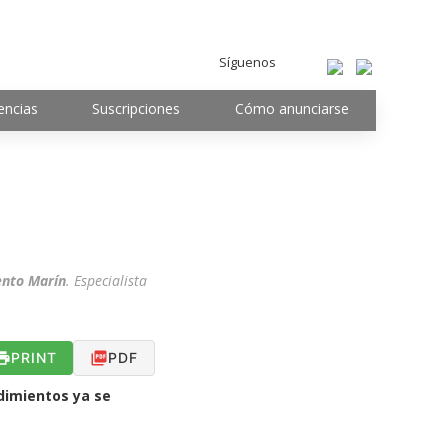
Síguenos
encias
Suscripciones
Cómo anunciarse
nto Marín
. Especialista
PRINT
PDF
edimientos ya se