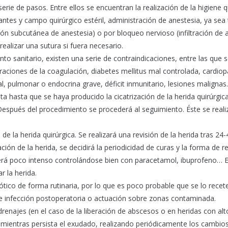
erie de pasos. Entre ellos se encuentran la realización de la higiene q
ntes y campo quirúrgico estéril, administración de anestesia, ya sea
ción subcutánea de anestesia) o por bloqueo nervioso (infiltración de 
realizar una sutura si fuera necesario.
 sanitario, existen una serie de contraindicaciones, entre las que s
eraciones de la coagulación, diabetes mellitus mal controlada, cardiop
nal, pulmonar o endocrina grave, déficit inmunitario, lesiones maligna
alta hasta que se haya producido la cicatrización de la herida quirúrgic
Después del procedimiento se procederá al seguimiento. Éste se realiz
 de la herida quirúrgica. Se realizará una revisión de la herida tras 24
ación de la herida, se decidirá la periodicidad de curas y la forma de re
erá poco intenso controlándose bien con paracetamol, ibuprofeno… E
r la herida.
iótico de forma rutinaria, por lo que es poco probable que se lo recete
e infección postoperatoria o actuación sobre zonas contaminada.
drenajes (en el caso de la liberación de abscesos o en heridas con alt
ientras persista el exudado, realizando periódicamente los cambios