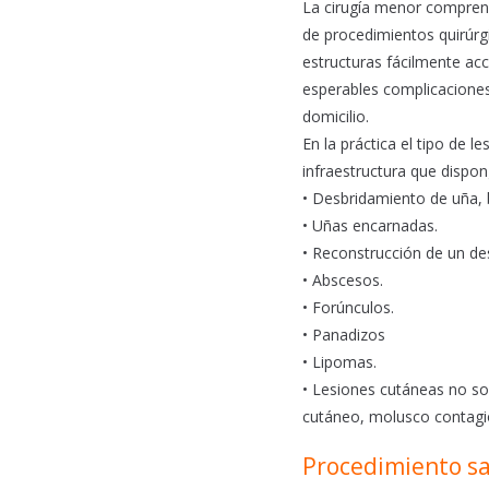
b
s
l
La cirugía menor comprend
o
A
de procedimientos quirúrgi
o
p
estructuras fácilmente acce
k
p
esperables complicaciones 
domicilio.
En la práctica el tipo de 
infraestructura que dispo
• Desbridamiento de uña, 
• Uñas encarnadas.
• Reconstrucción de un des
• Abscesos.
• Forúnculos.
• Panadizos
• Lipomas.
• Lesiones cutáneas no so
cutáneo, molusco contagi
Procedimiento sa