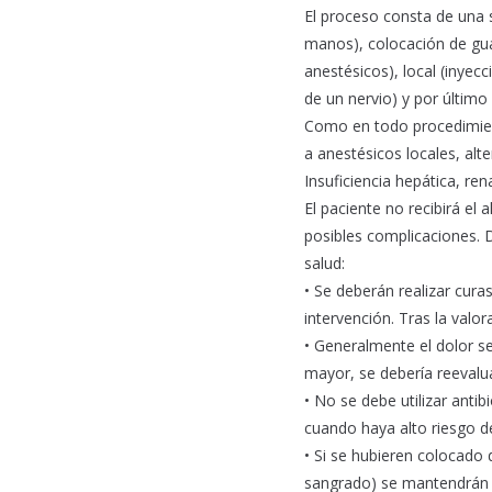
El proceso consta de una s
manos), colocación de gua
anestésicos), local (inyec
de un nervio) y por último 
Como en todo procedimiento
a anestésicos locales, alt
Insuficiencia hepática, re
El paciente no recibirá el 
posibles complicaciones. 
salud:
• Se deberán realizar curas
intervención. Tras la valor
• Generalmente el dolor s
mayor, se debería reevalua
• No se debe utilizar antib
cuando haya alto riesgo d
• Si se hubieren colocado 
sangrado) se mantendrán m