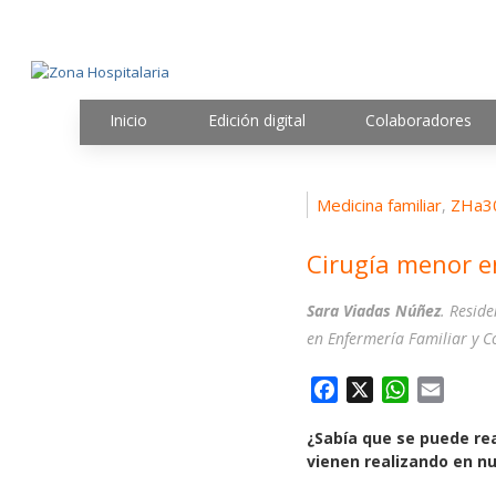
Inicio
Edición digital
Colaboradores
Medicina familiar
ZHa30
,
Cirugía menor e
Sara Viadas Núñez
. Resid
en Enfermería Familiar y C
F
X
W
E
a
h
m
¿Sabía que se puede rea
c
a
a
vienen realizando en n
e
t
i