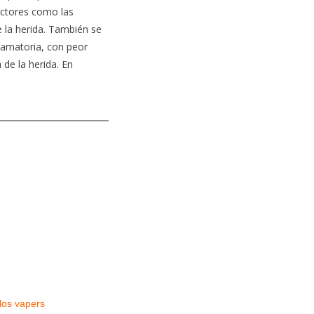
factores como las
e la herida. También se
lamatoria, con peor
 de la herida. En
los vapers