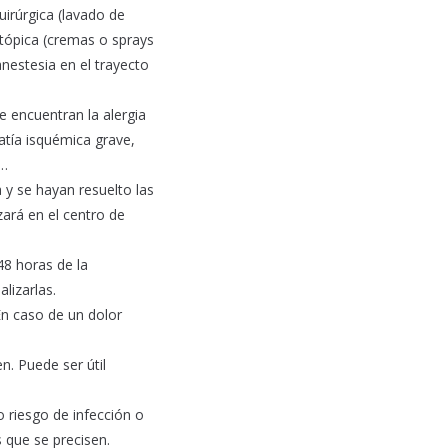
uirúrgica (lavado de
 tópica (cremas o sprays
anestesia en el trayecto
e encuentran la alergia
atía isquémica grave,
s…
a y se hayan resuelto las
ará en el centro de
-48 horas de la
alizarlas.
n caso de un dolor
n. Puede ser útil
o riesgo de infección o
 que se precisen.