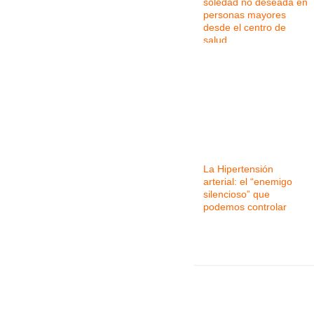
soledad no deseada en
personas mayores
desde el centro de
salud
La Hipertensión
arterial: el “enemigo
silencioso” que
podemos controlar