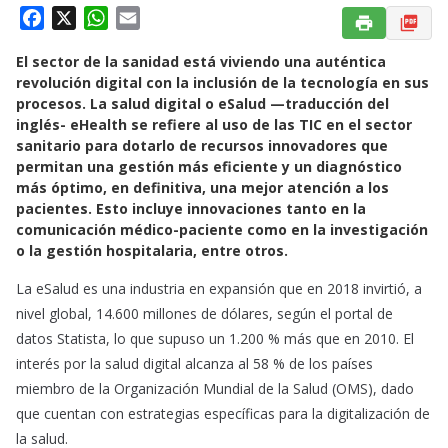
F
X
W
E
a
h
m
El sector de la sanidad está viviendo una auténtica
c
a
a
revolución digital con la inclusión de la tecnología en sus
e
t
i
procesos. La salud digital o eSalud —traducción del
b
s
l
inglés- eHealth se refiere al uso de las TIC en el sector
o
A
sanitario para dotarlo de recursos innovadores que
o
p
permitan una gestión más eficiente y un diagnóstico
k
p
más óptimo, en definitiva, una mejor atención a los
pacientes. Esto incluye innovaciones tanto en la
comunicación médico-paciente como en la investigación
o la gestión hospitalaria, entre otros.
La eSalud es una industria en expansión que en 2018 invirtió, a
nivel global, 14.600 millones de dólares, según el portal de
datos Statista, lo que supuso un 1.200 % más que en 2010. El
interés por la salud digital alcanza al 58 % de los países
miembro de la Organización Mundial de la Salud (OMS), dado
que cuentan con estrategias específicas para la digitalización de
la salud.