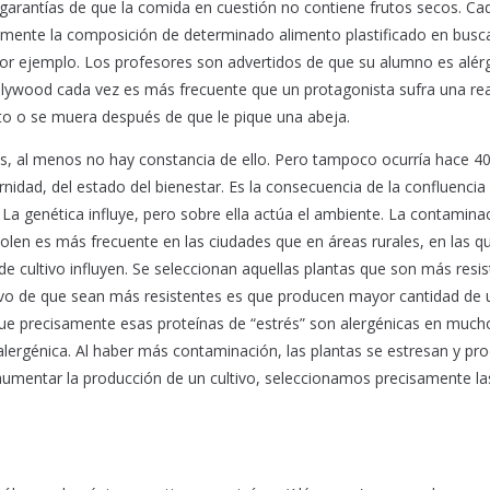
en garantías de que la comida en cuestión no contiene frutos secos. Ca
ente la composición de determinado alimento plastificado en busca
por ejemplo. Los profesores son advertidos de que su alumno es alérg
Hollywood cada vez es más frecuente que un protagonista sufra una re
 gato o se muera después de que le pique una abeja.
s, al menos no hay constancia de ello. Pero tampoco ocurría hace 40
nidad, del estado del bienestar. Es la consecuencia de la confluencia
 La genética influye, pero sobre ella actúa el ambiente. La contamina
polen es más frecuente en las ciudades que en áreas rurales, en las q
de cultivo influyen. Se seleccionan aquellas plantas que son más resi
otivo de que sean más resistentes es que producen mayor cantidad de 
 que precisamente esas proteínas de “estrés” son alergénicas en much
 alergénica. Al haber más contaminación, las plantas se estresan y pr
aumentar la producción de un cultivo, seleccionamos precisamente la