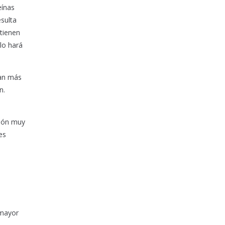
eínas
esulta
tienen
lo hará
ban más
n.
ción muy
es
 mayor