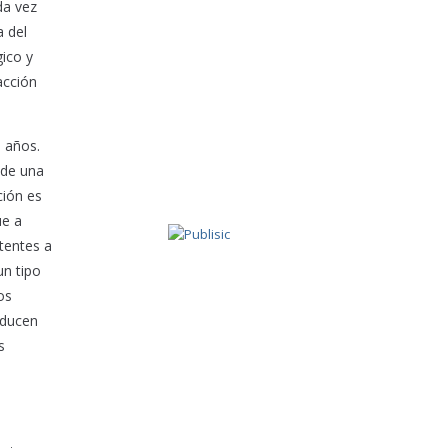
da vez
 del
ico y
acción
 años.
 de una
ción es
ue a
stentes a
un tipo
os
oducen
s