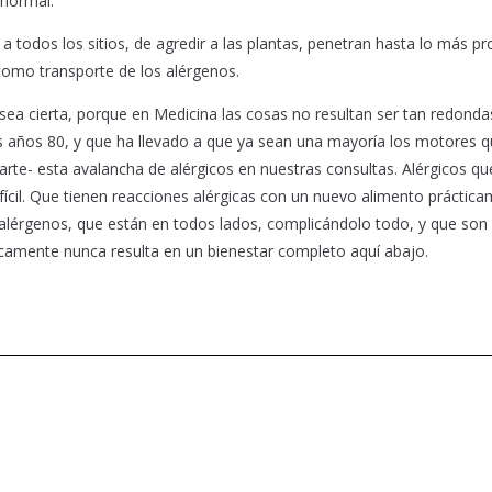
 normal.
a todos los sitios, de agredir a las plantas, penetran hasta lo más p
 como transporte de los alérgenos.
sea cierta, porque en Medicina las cosas no resultan ser tan redondas
os años 80, y que ha llevado a que ya sean una mayoría los motores 
parte- esta avalancha de alérgicos en nuestras consultas. Alérgicos q
ícil. Que tienen reacciones alérgicas con un nuevo alimento práctic
lérgenos, que están en todos lados, complicándolo todo, y que son e
icamente nunca resulta en un bienestar completo aquí abajo.