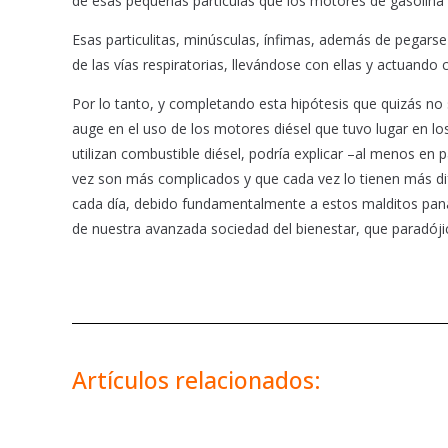
de esas pequeñas partículas que los motores de gasolina
Esas particulitas, minúsculas, ínfimas, además de pegarse 
de las vías respiratorias, llevándose con ellas y actuando
Por lo tanto, y completando esta hipótesis que quizás no 
auge en el uso de los motores diésel que tuvo lugar en l
utilizan combustible diésel, podría explicar –al menos en 
vez son más complicados y que cada vez lo tienen más dif
cada día, debido fundamentalmente a estos malditos pana
de nuestra avanzada sociedad del bienestar, que paradój
Artículos relacionados: