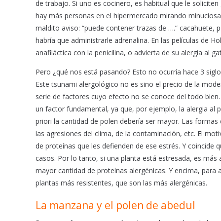
de trabajo. Si uno es cocinero, es habitual que le solicit
o
p
hay más personas en el hipermercado mirando minuciosam
k
p
maldito aviso: “puede contener trazas de ….” cacahuete, 
habría que administrarle adrenalina. En las películas de 
anafiláctica con la penicilina, o advierta de su alergia al
Pero ¿qué nos está pasando? Esto no ocurría hace 3 siglo
Este tsunami alergológico no es sino el precio de la moder
serie de factores cuyo efecto no se conoce del todo bien.
un factor fundamental, ya que, por ejemplo, la alergia al 
priori la cantidad de polen debería ser mayor. Las formas 
las agresiones del clima, de la contaminación, etc. El m
de proteínas que les defienden de ese estrés. Y coincide
casos. Por lo tanto, si una planta está estresada, es más
mayor cantidad de proteínas alergénicas. Y encima, para 
plantas más resistentes, que son las más alergénicas.
La manzana y el polen de abedul