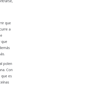
ntrarse,
rir que
curre a
se
y que
además
ás.
al polen
ana. Con
, que es
teínas