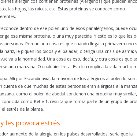
ólenes alergénicos contienen proteínas (Alérgenos) que pueden enco
fruto, las hojas, las raíces, etc. Estas proteínas se conocen como
erentes.
 y reconoce dentro de ese polen uno de esos panalérgenos, puede ocur
ntenga esa misma proteína, o una muy parecida. Y esto es lo que les o
tas personas. Porque una cosa es que cuando llega la primavera uno 
a nariz, le piquen los oídos y el paladar, o tenga una crisis de asma; 
uelva a la normalidad. Una cosa es eso, decía, y otra cosa es que 
rse una manzana. O cualquier fruta. Eso le complica la vida mucho m
a. Allí por Escandinavia, la mayoría de los alérgicos al polen lo son 
ron cuenta de que muchas de estas personas eran alérgicas a la manz
manzana, como el polen de abedul contienen una proteína muy similar
a, conocida como Bet v 1, resulta que forma parte de un grupo de pro
l estrés de la planta.
y les provoca estrés
lador aumento de la alergia en los países desarrollados, sería que la