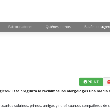
Patrocinadores
Quiénes somos
Buzón de suger
PRINT
cas? Esta pregunta la recibimos los alergólogos una media 
os cuantos sobrinos, primos, amigos y no sé cuántos compañeros de c