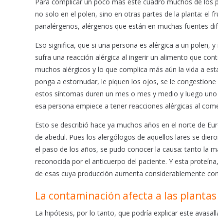
Para complicar un poco más este cuadro muchos de los p
no solo en el polen, sino en otras partes de la planta: el 
panalérgenos, alérgenos que están en muchas fuentes dif
Eso significa, que si una persona es alérgica a un polen,
sufra una reacción alérgica al ingerir un alimento que co
muchos alérgicos y lo que complica más aún la vida a es
ponga a estornudar, le piquen los ojos, se le congestione l
estos síntomas duren un mes o mes y medio y luego uno v
esa persona empiece a tener reacciones alérgicas al come
Esto se describió hace ya muchos años en el norte de Europ
de abedul. Pues los alergólogos de aquellos lares se die
el paso de los años, se pudo conocer la causa: tanto la 
reconocida por el anticuerpo del paciente. Y esta proteín
de esas cuya producción aumenta considerablemente con e
La contaminación afecta a las plantas 
La hipótesis, por lo tanto, que podría explicar este avasal