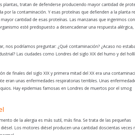
Las plantas, tratan de defenderse produciendo mayor cantidad de prot
a por la contaminación. Y esas proteínas que defienden a la planta r
ne mayor cantidad de esas proteínas. Las manzanas que ingerimos con
organismo esté predispuesto a desencadenar una respuesta alérgica, 
plicar, nos podríamos preguntar: ¿Qué contaminación? ¿Acaso no esta
dustrial? Las ciudades como Londres del siglo XIX del humo y del hollí
ón de finales del siglo XIX y primera mitad del XX era una contamina
te eran unas enfermedades respiratorias terribles. Unas enfermedad
quios. Hay epidemias famosas en Londres de muertos por el smog
el
ento de la alergia es más sutil, más fina. Se trata de las pequeñas
s diésel. Los motores diésel producen una cantidad doscientas veces