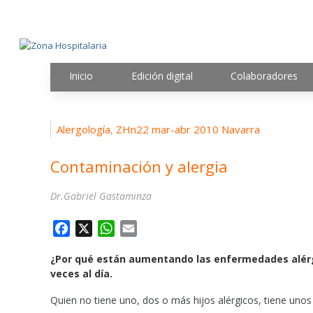
Inicio
Edición digital
Colaboradores
Alergología
ZHn22 mar-abr 2010 Navarra
,
Contaminación y alergia
Dr.Gabriel Gastaminza
F
X
W
E
a
h
m
¿Por qué están aumentando las enfermedades alérgi
c
a
a
veces al día.
e
t
i
b
s
l
Quien no tiene uno, dos o más hijos alérgicos, tiene un
o
A