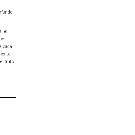
rofundo
, el
que
ue cada
amente
l fruto