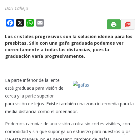
Dori Callejo
F
X
W
E
a
h
m
Los cristales progresivos son la solución idónea para los
c
a
a
presbitas. Sólo con una gafa graduada podemos ver
e
t
i
correctamente a todas las distancias, pues la
b
s
l
graduación varía progresivamente.
o
A
o
p
k
p
La parte inferior de la lente
está graduada para visión de
cerca y la parte superior
para visión de lejos. Existe también una zona intermedia para la
media distancia como el ordenador.
Podemos cambiar de una visión a otra sin cortes visibles, con
comodidad y sin que suponga un esfuerzo para nuestros ojos.
De esta manera, no es necesario cambios de gafas