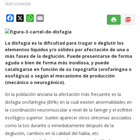
Nutricionista
F
X
W
E
a
h
m
c
a
a
e
t
i
La disfagia es la dificultad para tragar o deglutir los
b
s
l
elementos líquidos y/o sólidos por afectación de una o
o
A
más fases de la deglución. Puede presentarse de forma
aguda o bien de forma más insidiosa, y puede
o
p
catalogarse en función de su topografía (orofaríngea o
k
p
esofágica) o según el mecanismo de producción
(mecánico o neurogénico).
En la población anciana la afectación más frecuente es la
disfagia orofaríngea (80%) en la cual existen anormalidades en
la coordinación neuromuscular a nivel de la faringe y el esfínter
esofágico superior. Suelen aparecer otros síntomas asociados
como la tos durante o inmediatamente después de la
deglución, cambios en la calidad del habla, etc.