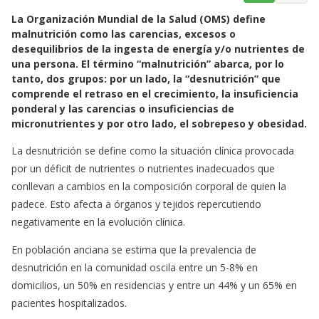
a
h
m
La Organización Mundial de la Salud (OMS) define
c
a
a
malnutrición como las carencias, excesos o
e
t
i
desequilibrios de la ingesta de energía y/o nutrientes de
b
s
l
una persona. El término “malnutrición” abarca, por lo
o
A
tanto, dos grupos: por un lado, la “desnutrición” que
o
p
comprende el retraso en el crecimiento, la insuficiencia
k
p
ponderal y las carencias o insuficiencias de
micronutrientes y por otro lado, el sobrepeso y obesidad.
La desnutrición se define como la situación clínica provocada
por un déficit de nutrientes o nutrientes inadecuados que
conllevan a cambios en la composición corporal de quien la
padece. Esto afecta a órganos y tejidos repercutiendo
negativamente en la evolución clínica.
En población anciana se estima que la prevalencia de
desnutrición en la comunidad oscila entre un 5-8% en
domicilios, un 50% en residencias y entre un 44% y un 65% en
pacientes hospitalizados.