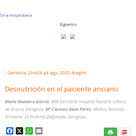
Síguenos
Geriatría
ZHa58 jul-ago 2025 Aragón
,
Desnutrición en el paciente anciano
María Montero García
. MIR Geriatría Hospital Nuestra Señora
de Gracia, Zaragoza.
Mª Carmen Deza Pérez
. Médico Atención
Primaria. CS Picarral-Zalfonada, Zaragoza.
F
X
W
E