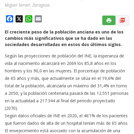
Miguel Servet. Zaragoza
F
X
W
E
a
h
m
El creciente peso de la población anciana es uno de los
c
a
a
cambios más significativos que se ha dado en las
e
t
i
sociedades desarrolladas en estos dos últimos siglos.
b
s
l
o
A
Según las proyecciones de población del INE, la esperanza de
o
p
vida al nacimiento alcanzará en 2069 los 85,8 años en los
k
p
hombres y los 90,0 en las mujeres. El porcentaje de población
de 65 años y más, que actualmente se sitúa en el 19,6% del
total de la población, alcanzaría un máximo del 31,4% en torno
a 2050, y la población centenaria pasará de las 12.551 personas
en la actualidad a 217.344 al final del periodo proyectado
(2070).
Según datos oficiales de INE en 2020, el 46’1% de los pacientes
que fueron dados de alta de un hospital tenían más de 65 años.
El envejecimiento está asociado con la acumulación de una