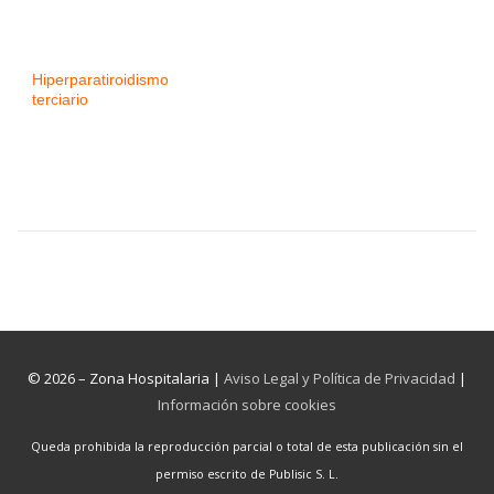
Hiperparatiroidismo
terciario
© 2026 – Zona Hospitalaria |
Aviso Legal y Política de Privacidad
|
Información sobre cookies
Queda prohibida la reproducción parcial o total de esta publicación sin el
permiso escrito de Publisic S. L.