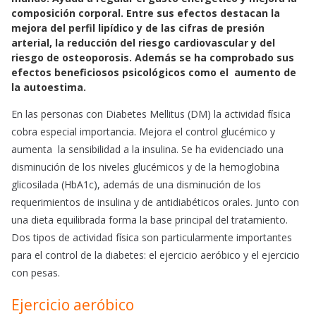
e
t
i
composición corporal. Entre sus efectos destacan la
b
s
l
mejora del perfil lipídico y de las cifras de presión
o
A
arterial, la reducción del riesgo cardiovascular y del
o
p
riesgo de osteoporosis. Además se ha comprobado sus
k
p
efectos beneficiosos psicológicos como el aumento de
la autoestima.
En las personas con Diabetes Mellitus (DM) la actividad física
cobra especial importancia. Mejora el control glucémico y
aumenta la sensibilidad a la insulina. Se ha evidenciado una
disminución de los niveles glucémicos y de la hemoglobina
glicosilada (HbA1c), además de una disminución de los
requerimientos de insulina y de antidiabéticos orales. Junto con
una dieta equilibrada forma la base principal del tratamiento.
Dos tipos de actividad física son particularmente importantes
para el control de la diabetes: el ejercicio aeróbico y el ejercicio
con pesas.
Ejercicio aeróbico