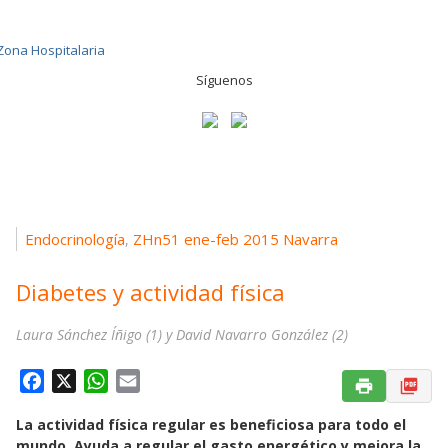
Síguenos
Endocrinología
ZHn51 ene-feb 2015 Navarra
,
Diabetes y actividad física
Laura Sánchez Íñigo (1) y David Navarro González (2)
F
X
W
E
a
h
m
La actividad física regular es beneficiosa para todo el
c
a
a
mundo. Ayuda a regular el gasto energético y mejora la