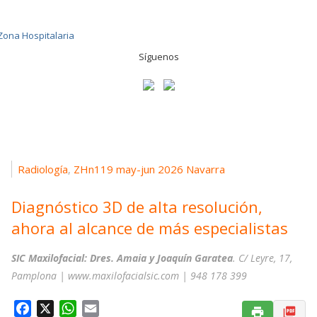
Síguenos
Radiología
ZHn119 may-jun 2026 Navarra
,
Diagnóstico 3D de alta resolución,
ahora al alcance de más especialistas
SIC Maxilofacial: Dres. Amaia y Joaquín Garatea
. C/ Leyre, 17,
Pamplona | www.maxilofacialsic.com | 948 178 399
F
X
W
E