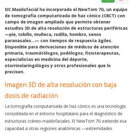
a
h
m
SIC Maxilofacial ha incorporado el NewTom 7G, un equipo
c
a
a
de tomografía computarizada de haz cónico (CBCT) con
e
t
i
campo de imagen ampliado que permite obtener
b
s
l
estudios 3D de alta resolución de estructuras periféricas
o
A
—pie, tobillo, muñeca, rodilla, hombro, senos
o
p
paranasales…— con tiempos de respuesta ágiles.
k
p
Disponible para derivaciones de médicos de atención
primaria, traumátólogos, podólogos, fisioterapeutas,
especialistas en medicina del deporte,
otorrinolaringólogos y otros profesionales que lo
precisen.
Imagen 3D de alta resolución con baja
dosis de radiación
La tomografía computarizada de haz cónico es una tecnología
consolidada en el entorno hospitalario para el diagnóstico de
estructuras cráneo-maxilofaciales. El NewTom 7G extiende esa
capacidad a otras regiones anatómicas —extremidades