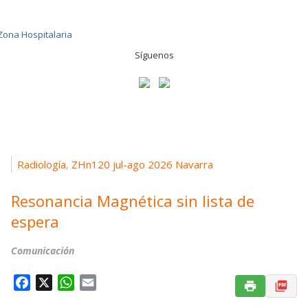
Síguenos
Radiología
ZHn120 jul-ago 2026 Navarra
,
Resonancia Magnética sin lista de
espera
Comunicación
F
X
W
E
a
h
m