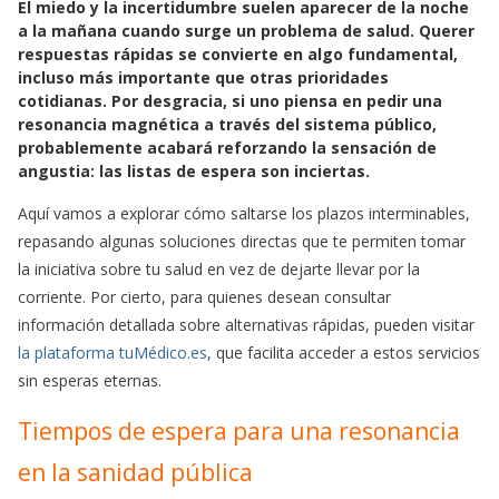
El miedo y la incertidumbre suelen aparecer de la noche
c
a
a
a la mañana cuando surge un problema de salud. Querer
e
t
i
respuestas rápidas se convierte en algo fundamental,
b
s
l
incluso más importante que otras prioridades
o
A
cotidianas. Por desgracia, si uno piensa en pedir una
o
p
resonancia magnética a través del sistema público,
k
p
probablemente acabará reforzando la sensación de
angustia: las listas de espera son inciertas.
Aquí vamos a explorar cómo saltarse los plazos interminables,
repasando algunas soluciones directas que te permiten tomar
la iniciativa sobre tu salud en vez de dejarte llevar por la
corriente. Por cierto, para quienes desean consultar
información detallada sobre alternativas rápidas, pueden visitar
la plataforma tuMédico.es
, que facilita acceder a estos servicios
sin esperas eternas.
Tiempos de espera para una resonancia
en la sanidad pública