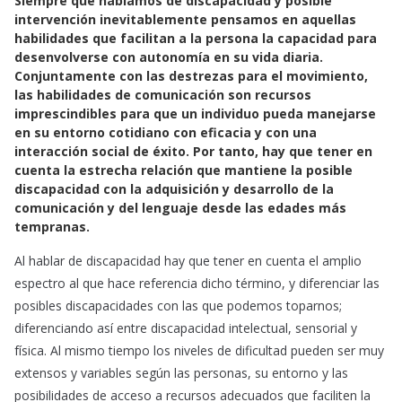
Siempre que hablamos de discapacidad y posible
c
a
a
intervención inevitablemente pensamos en aquellas
e
t
i
habilidades que facilitan a la persona la capacidad para
b
s
l
desenvolverse con autonomía en su vida diaria.
o
A
Conjuntamente con las destrezas para el movimiento,
o
p
las habilidades de comunicación son recursos
k
p
imprescindibles para que un individuo pueda manejarse
en su entorno cotidiano con eficacia y con una
interacción social de éxito. Por tanto, hay que tener en
cuenta la estrecha relación que mantiene la posible
discapacidad con la adquisición y desarrollo de la
comunicación y del lenguaje desde las edades más
tempranas.
Al hablar de discapacidad hay que tener en cuenta el amplio
espectro al que hace referencia dicho término, y diferenciar las
posibles discapacidades con las que podemos toparnos;
diferenciando así entre discapacidad intelectual, sensorial y
física. Al mismo tiempo los niveles de dificultad pueden ser muy
extensos y variables según las personas, su entorno y las
posibilidades de acceso a recursos adecuados que faciliten la