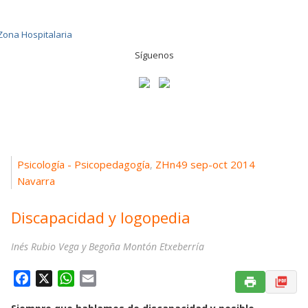
Síguenos
Psicología - Psicopedagogía
ZHn49 sep-oct 2014
,
Navarra
Discapacidad y logopedia
Inés Rubio Vega y Begoña Montón Etxeberría
F
X
W
E
a
h
m