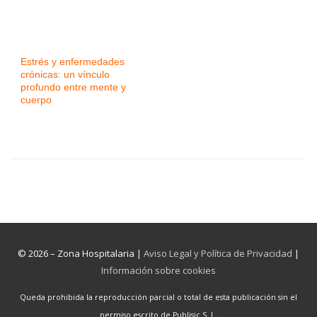
Estrés y enfermedades
crónicas: un vínculo
profundo entre mente y
cuerpo
© 2026 – Zona Hospitalaria |
Aviso Legal y Política de Privacidad
|
Información sobre cookies
Queda prohibida la reproducción parcial o total de esta publicación sin el
permiso escrito de Publisic S. L.