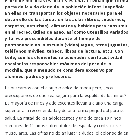
El uso de mochilas escolares es una actividad que forma
c
a
a
parte de la vida diaria de la población infantil española.
e
t
i
En ellas se transportan los objetos necesarios para el
b
s
l
desarrollo de las tareas en las aulas (libros, cuadernos,
o
A
carpetas, estuches), alimentos y bebidas para consumir
o
p
en el recreo, útiles de aseo, así como utensilios variados
k
p
y tal vez prescindibles durante el tiempo de
permanencia en la escuela (videojuegos, otros juguetes,
teléfonos móviles, tebeos, libros de lectura, etc.). Con
todo, son los elementos relacionados con la actividad
escolar los responsables máximos del peso de la
mochila, que a menudo se considera excesivo por
alumnos, padres y profesores.
La buscamos con el dibujo o color de moda pero, ¿nos
preocupamos de que sea segura para la espalda de los niños?
La mayoría de niños y adolescentes llevan a diario una carga
superior a la recomendada y de una forma perjudicial para su
salud. La mitad de los adolescentes y uno de cada 10 niños
menores de 11 años sufren dolor de espalda y contracturas
musculares. Las cifras no dejan lugar a dudas: el dolor se da en