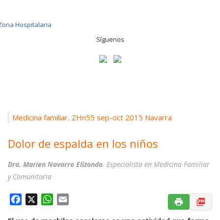
Síguenos
Medicina familiar
ZHn55 sep-oct 2015 Navarra
,
Dolor de espalda en los niños
Dra. Marien Navarro Elizondo
. Especialista en Medicina Familiar
y Comunitaria
F
X
W
E
a
h
m