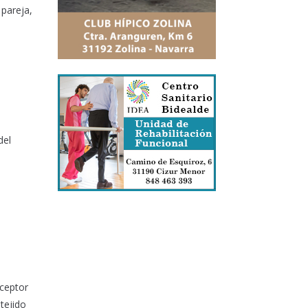
pareja,
del
ceptor
tejido