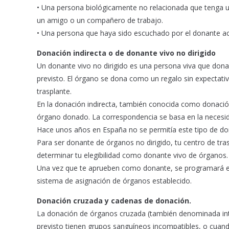
• Una persona biológicamente no relacionada que tenga u
un amigo o un compañero de trabajo.
• Una persona que haya sido escuchado por el donante ac
Donación indirecta o de donante vivo no dirigido
Un donante vivo no dirigido es una persona viva que dona
previsto. El órgano se dona como un regalo sin expectativa
trasplante.
En la donación indirecta, también conocida como donación
órgano donado. La correspondencia se basa en la necesid
Hace unos años en España no se permitía este tipo de don
Para ser donante de órganos no dirigido, tu centro de tra
determinar tu elegibilidad como donante vivo de órganos.
Una vez que te aprueben como donante, se programará el p
sistema de asignación de órganos establecido.
Donación cruzada y cadenas de donación.
La donación de órganos cruzada (también denominada in
previsto tienen grupos sanguíneos incompatibles, o cuando