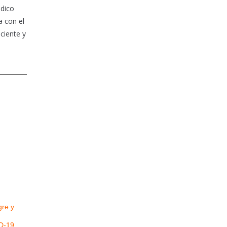
édico
a con el
ciente y
gre y
D-19