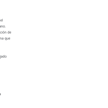
el
ano.
ación de
sma que
ígado
a