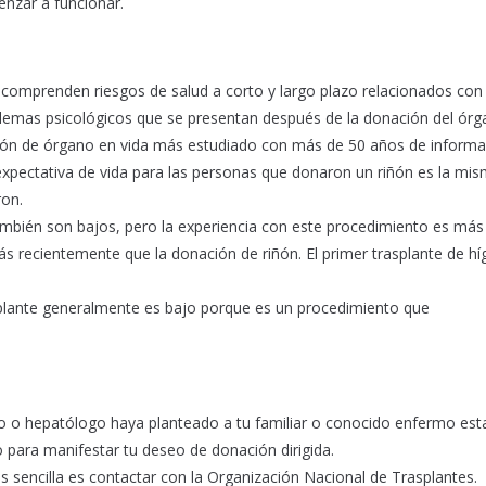
nzar a funcionar.
comprenden riesgos de salud a corto y largo plazo relacionados con 
oblemas psicológicos que se presentan después de la donación del órg
ación de órgano en vida más estudiado con más de 50 años de inform
expectativa de vida para las personas que donaron un riñón es la mi
ron.
ambién son bajos, pero la experiencia con este procedimiento es más
más recientemente que la donación de riñón. El primer trasplante de h
rasplante generalmente es bajo porque es un procedimiento que
ogo o hepatólogo haya planteado a tu familiar o conocido enfermo est
 para manifestar tu deseo de donación dirigida.
ás sencilla es contactar con la Organización Nacional de Trasplantes.