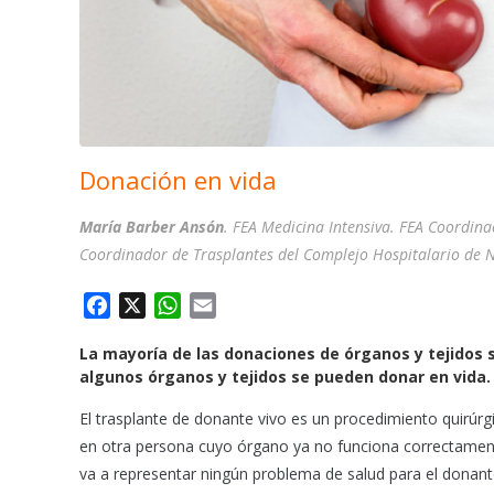
Donación en vida
María Barber Ansón
. FEA Medicina Intensiva. FEA Coordin
Coordinador de Trasplantes del Complejo Hospitalario de 
F
X
W
E
a
h
m
La mayoría de las donaciones de órganos y tejidos 
c
a
a
algunos órganos y tejidos se pueden donar en vida.
e
t
i
b
s
l
El trasplante de donante vivo es un procedimiento quirúrg
o
A
en otra persona cuyo órgano ya no funciona correctamente.
o
p
va a representar ningún problema de salud para el donant
k
p