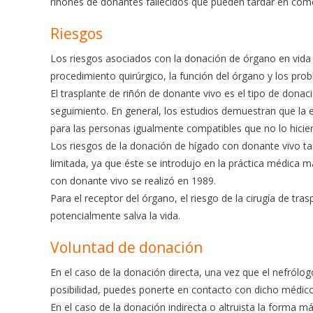
riñones de donantes fallecidos que pueden tardar en come
Riesgos
Los riesgos asociados con la donación de órgano en vida 
procedimiento quirúrgico, la función del órgano y los pr
El trasplante de riñón de donante vivo es el tipo de don
seguimiento. En general, los estudios demuestran que la 
para las personas igualmente compatibles que no lo hicie
Los riesgos de la donación de hígado con donante vivo t
limitada, ya que éste se introdujo en la práctica médica 
con donante vivo se realizó en 1989.
Para el receptor del órgano, el riesgo de la cirugía de t
potencialmente salva la vida.
Voluntad de donación
En el caso de la donación directa, una vez que el nefról
posibilidad, puedes ponerte en contacto con dicho médico
En el caso de la donación indirecta o altruista la forma m