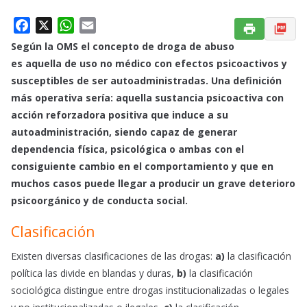
F
X
W
E
a
h
m
Según la OMS el concepto de droga de abuso
c
a
a
es aquella de uso no médico con efectos psicoactivos y
e
t
i
suscepti
bles de ser autoadministradas. Una
definición
b
s
l
más operativa sería: aquella
sustancia psicoactiva con
o
A
acción reforzadora positiva que induce a su
o
p
autoadministración, siendo capaz de generar
k
p
dependencia física, psicológica o ambas con el
consiguiente cambio en el comportamiento y que en
muchos casos puede llegar a producir un grave deterioro
psicoorgánico y de conducta social.
Clasificación
Existen diversas clasificaciones de las drogas:
a)
la clasificación
política las divide en blandas y duras,
b)
la clasificación
sociológica distingue entre drogas institucionalizadas o
legales