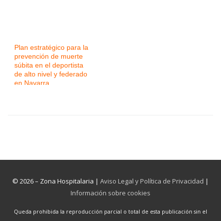
Plan estratégico para la
prevención de muerte
súbita en el deportista
de alto nivel y federado
en Navarra
© 2026 – Zona Hospitalaria |
Aviso Legal y Política de Privacidad
|
Información sobre cookies
Queda prohibida la reproducción parcial o total de esta publicación sin el