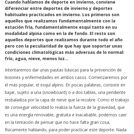
Cuando hablamos de deporte en invierno, conviene
c
a
a
diferenciar entre deportes de invierno y deportes
e
t
i
habituales practicados en invierno. Los primeros son
b
s
l
aquellos que realizamos fundamentalmente con la
o
A
estación fría, fundamentalmente esquí tanto en su
o
p
modalidad alpina como en la de fondo. El resto son
k
p
aquellos deportes que realizamos durante todo el año
pero con la peculiaridad de que hay que soportar unas
condiciones climatológicas más adversas de lo normal:
frío, agua, nieve, menos luz…
Intentaremos dar unas pautas básicas para la prevención de
lesiones y enfermedades en ambos casos. Comenzaremos por
el más popular, el esquí alpino. En pocas palabras, consiste en
bajar, sujeto a una (snowboard) o a dos tablas, una pendiente
resbaladiza por la capa de nieve que la recubre. Como el trabajo
de conseguir velocidad lo realiza la fuerza de la gravedad, que
es una energía renovable, gratuita e inacabable, podemos caer
en la tentación de pensar que no hace falta gran cosa,
físicamente hablando, para poder practicar este deporte. Nada