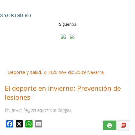
Síguenos
Deporte y salud
ZHn20 nov-dic 2009 Navarra
,
El deporte en invierno: Prevención de
lesiones
Dr. Javier Miguel Aquerreta Cangas
F
X
W
E
a
h
m