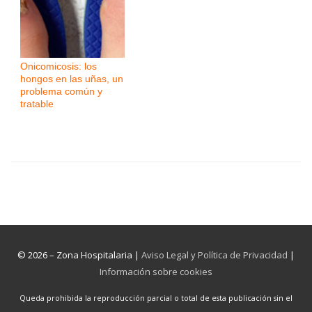
Onicomicosis: los
hongos en las uñas, un
problema común y
tratable
© 2026 – Zona Hospitalaria |
Aviso Legal y Política de Privacidad
|
Información sobre cookies
Queda prohibida la reproducción parcial o total de esta publicación sin el