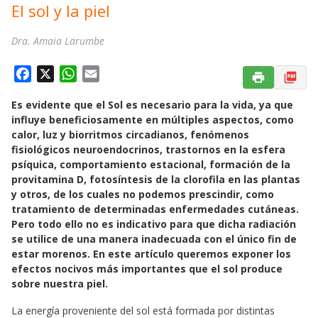
El sol y la piel
Dra. Amaia Larumbe
F
X
W
E
a
h
m
Es evidente que el Sol es necesario para la vida, ya que
c
a
a
influye beneficiosamente en múltiples aspectos, como
e
t
i
calor, luz y biorritmos circadianos, fenómenos
b
s
l
fisiológicos neuroendocrinos, trastornos en la esfera
o
A
psíquica, comportamiento estacional, formación de la
o
p
provitamina D, fotosíntesis de la clorofila en las plantas
k
p
y otros, de los cuales no podemos prescindir, como
tratamiento de determinadas enfermedades cutáneas.
Pero todo ello no es indicativo para que dicha radiación
se utilice de una manera inadecuada con el único fin de
estar morenos. En este artículo queremos exponer los
efectos nocivos más importantes que el sol produce
sobre nuestra piel.
La energía proveniente del sol está formada por distintas