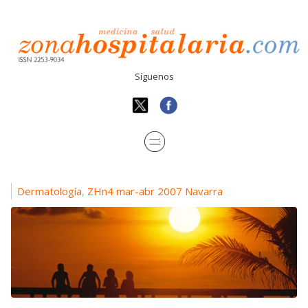
Síguenos
Dermatología
ZHn4 mar-abr 2007 Navarra
,