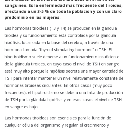
e
t
i
sanguíneo. Es la enfermedad más frecuente del tiroides,
b
s
l
afectando a un 3-5 % de toda la población y con un claro
o
A
predominio en las mujeres.
o
p
Las hormonas tiroideas (T3 y T4) se producen en la glándula
k
p
tiroidea y su funcionamiento está controlada por la glándula
hipófisis, localizada en la base del cerebro, a través de una
hormona llamada “thyroid stimulating hormone” o TSH. El
hipotiroidismo suele deberse a un funcionamiento insuficiente
de la glándula tiroides, en cuyo caso el nivel de TSH en sangre
está muy alto porque la hipófisis secreta una mayor cantidad de
TSH para intentar mantener un nivel relativamente constante de
hormonas tiroideas circulantes. En otros casos (muy poco
frecuentes), el hipotiroidismo se debe a una falta de producción
de TSH por la glándula hipófisis y en esos casos el nivel de TSH
en sangre es bajo.
Las hormonas tiroideas son esenciales para la función de
cualquier célula del organismo y regulan el crecimiento y