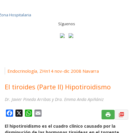
Síguenos
Endocrinología
ZHn14 nov-dic 2008 Navarra
,
El tiroides (Parte II) Hipotiroidismo
Dr. Javier Pineda Arribas y Dra. Emma Anda Apiñániz
F
X
W
E
a
h
m
El hipotiroidismo es el cuadro clínico causado por la
c
a
a
disminución de las hormonas tiroideas en el torrente