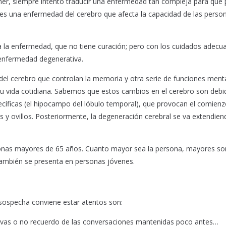
mer, siempre intento traducir una enfermedad tan compleja para que
 es una enfermedad del cerebro que afecta la capacidad de las perso
 la enfermedad, que no tiene curación; pero con los cuidados adecua
enfermedad degenerativa.
el cerebro que controlan la memoria y otra serie de funciones ment
u vida cotidiana. Sabemos que estos cambios en el cerebro son debid
ecíficas (el hipocampo del lóbulo temporal), que provocan el comien
 y ovillos. Posteriormente, la degeneración cerebral se va extendien
onas mayores de 65 años. Cuanto mayor sea la persona, mayores so
también se presenta en personas jóvenes.
 sospecha conviene estar atentos son:
ivas o no recuerdo de las conversaciones mantenidas poco antes…