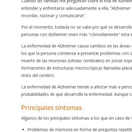
Cuando las familias me preguntan sobre el mal de Alzhei
o
p
entender y enfrentarse adecuadamente a ella. “Alzheimer
k
p
recordar, razonar y comunicarse”.
Por el momento, todavía no se sabe por qué se desarrolla
personas con Alzheimer viven más “cómodamente” esta 
La enfermedad de Alzheimer causa cambios en las áreas d
los que la persona comienza a presentar problemas con s
muerte de las neuronas (células cerebrales) en zonas esp
formaciones de estructuras microscópicas llamadas placas
resto del cerebro.
La enfermedad de Alzheimer tiende a afectar más a pers
probabilidades de que desarrolle la enfermedad. Aunque 
Principales síntomas
Algunos de los principales síntomas a los que en caso de
Problemas de memoria en forma de preguntas repetit