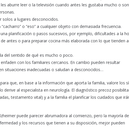
es aburre leer o la televisión cuando antes les gustaba mucho o son
ersonas.
 ir solos a lugares desconocidos.
 “cacharro” o “eso” a cualquier objeto con demasiada frecuencia.
una planificación o pasos sucesivos, por ejemplo, dificultades a la h
ad de antes o para preparar cocina más elaborada con lo que tienden a
da del sentido de qué es mucho o poco.
e enfaden con los familiares cercanos. En cambio pueden resultar
 en situaciones inadecuadas o saludan a desconocidos…
ara que, en base a la información que aporta la familia, valore los 
o derive al especialista en neurología. El diagnóstico precoz posibilita
s, testamento vital) y a la familia el planificar los cuidados que irá
Alzheimer puede parecer abrumadora al comienzo, pero la mayoría de
fermedad y los recursos que tienen a su disposición, mejor pueden