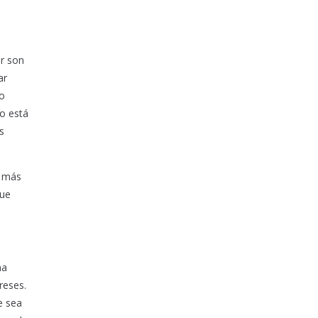
er son
ar
No
o está
s
s más
que
na
reses.
e sea