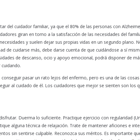
tar del cuidador familiar, ya que el 80% de las personas con Alzheim
dadores giran en torno a la satisfacción de las necesidades del famili
necesidades y suelen dejar sus propias vidas en un segundo plano. 
idad de cuidarse más, debe darse cuenta de que cuidándose a sí mism
cesidades de descanso, ocio y apoyo emocional, podrá disponer de má
r cuidando.
 conseguir pasar un rato lejos del enfermo, pero es una de las cosa
eguir al cuidado de él. Los cuidadores que mejor se sienten son los 
isfrutar. Duerma lo suficiente. Practique ejercicio con regularidad (U
tique alguna técnica de relajación. Trate de mantener aficiones e inte
ntos sin sentirse culpable. Reconozca sus méritos. Es importante qu