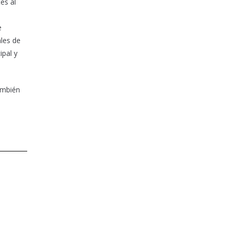
es al
e
ales de
ipal y
ambién