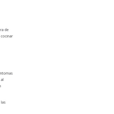
ora de
 cocinar
síntomas
 al
n
 las