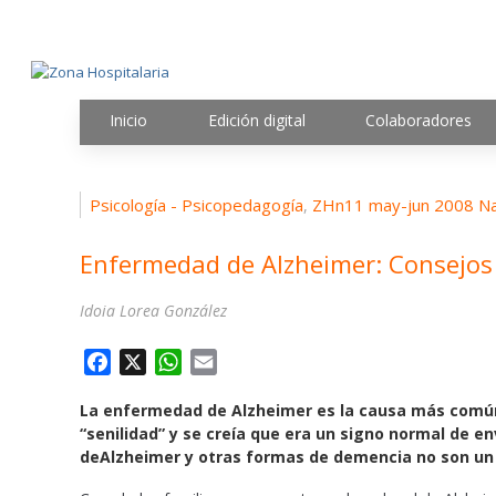
Inicio
Edición digital
Colaboradores
Psicología - Psicopedagogía
ZHn11 may-jun 2008 Na
,
Enfermedad de Alzheimer: Consejos 
Idoia Lorea González
F
X
W
E
a
h
m
La enfermedad de Alzheimer es la causa más comú
c
a
a
“senilidad” y se creía que era un signo normal de 
e
t
i
deAlzheimer y otras formas de demencia no son un
b
s
l
o
A