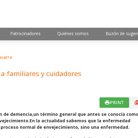
Patrocinadores
Quiénes somos
Buzón de suger
varra
a familiares y cuidadores
PRINT
n de demencia,un término general que antes se conocía com
envejecimiento.En la actualidad sabemos que la enfermedad
 proceso normal de envejecimiento, sino una enfermedad.