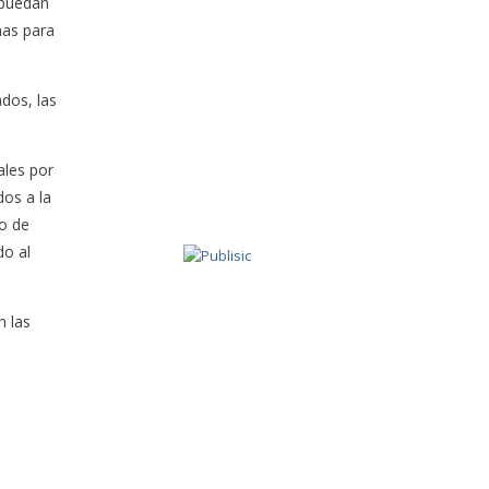
 puedan
nas para
dos, las
ales por
os a la
zo de
do al
n las