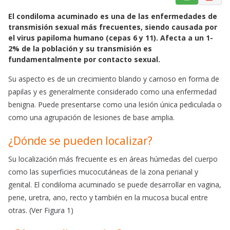
a
h
m
El condiloma acuminado es una de las enfermedades de
c
a
a
transmisión sexual más frecuentes, siendo causada por
e
t
i
el virus papiloma humano (cepas 6 y 11). Afecta a un 1-
b
s
l
2% de la población y su transmisión es
o
A
fundamentalmente por contacto sexual.
o
p
Su aspecto es de un crecimiento blando y carnoso en forma de
k
p
papilas y es generalmente considerado como una enfermedad
benigna. Puede presentarse como una lesión única pediculada o
como una agrupación de lesiones de base amplia.
¿Dónde se pueden localizar?
Su localización más frecuente es en áreas húmedas del cuerpo
como las superficies mucocutáneas de la zona perianal y
genital. El condiloma acuminado se puede desarrollar en vagina,
pene, uretra, ano, recto y también en la mucosa bucal entre
otras. (Ver Figura 1)