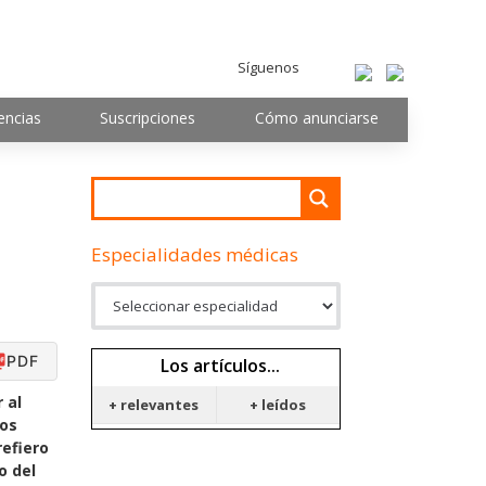
Síguenos
encias
Suscripciones
Cómo anunciarse
Especialidades médicas
PDF
Los artículos...
 al
+ relevantes
+ leídos
ros
efiero
o del