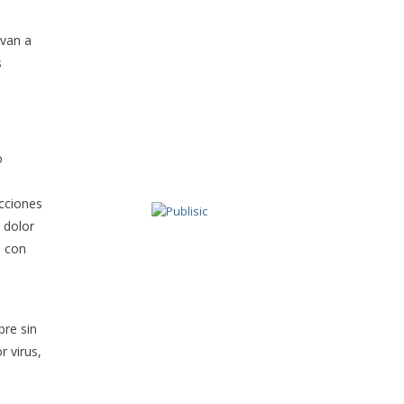
 van a
s
o
ecciones
 dolor
s con
bre sin
 virus,