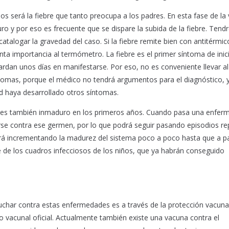
os será la fiebre que tanto preocupa a los padres. En esta fase de la 
ro y por eso es frecuente que se dispare la subida de la fiebre. Ten
catalogar la gravedad del caso. Si la fiebre remite bien con antitérmic
ta importancia al termómetro. La fiebre es el primer síntoma de inic
dan unos días en manifestarse. Por eso, no es conveniente llevar al
íntomas, porque el médico no tendrá argumentos para el diagnóstico, 
 haya desarrollado otros síntomas.
rio es también inmaduro en los primeros años. Cuando pasa una enfe
se contra ese germen, por lo que podrá seguir pasando episodios rep
irá incrementando la madurez del sistema poco a poco hasta que a par
 de los cuadros infecciosos de los niños, que ya habrán conseguido
har contra estas enfermedades es a través de la protección vacunal
 vacunal oficial. Actualmente también existe una vacuna contra el