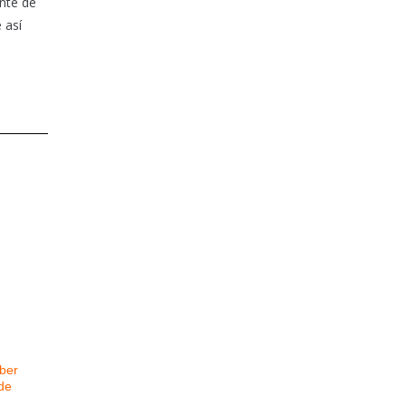
nte de
 así
ber
de