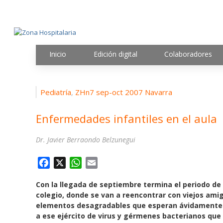
Inicio
Edición digital
Colaboradores
Pediatría
ZHn7 sep-oct 2007 Navarra
,
Enfermedades infantiles en el aula
Dr. Javier Berraondo Belzunegui
F
X
W
E
a
h
m
Con la llegada de septiembre termina el periodo de 
c
a
a
colegio, donde se van a reencontrar con viejos amig
e
t
i
elementos desagradables que esperan ávidamente e
b
s
l
a ese ejército de virus y gérmenes bacterianos que
o
A