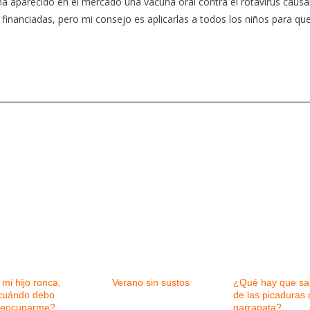
a aparecido en el mercado una vacuna oral contra el rotavirus causa
n financiadas, pero mi consejo es aplicarlas a todos los niños para que
 mi hijo ronca,
Verano sin sustos
¿Qué hay que sa
cuándo debo
de las picaduras 
reocuparme?
garrapata?