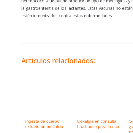
neumococo -que puede producir un tipo de meningitis- y h
la gastroenteritis de los lactantes. Estas vacunas no está
estén inmunizados contra estas enfermedades.
Artículos relacionados:
Ingesta de cuerpo
Coxalgia en consulta,
Si
extraño en pediatría
haz hueco para la eco
¿
p