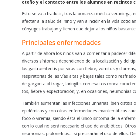
otoño y el contacto entre los alumnos en recintos 
o
p
Esto se va a traducir, tras la bonanza médica veraniega, en
k
p
afectar a la salud del niño y van a incidir en la vida coti
cónyuges trabajan y tienen que dejar a los niños bastante
Principales enfermedades
A partir de ahora los niños van a comenzar a padecer dife
diversos síntomas dependiendo de la localización y del t
las gastroenteritis por virus con fiebre, vómitos y diarreas;
respiratorias de las vías altas y bajas tales como resfria
de garganta al tragar, laringitis con esa tos ronca caracter
tos, fiebre y expectoración; y, en ocasiones, neumonías con
También aumentan las infecciones urinarias, bien cistitis 
epidémicas y con otras enfermedades exantemáticas causa
foco o viremia, siendo ésta el único síntoma de la enfer
con lo cual no será necesario el uso de antibióticos. Otros
neumonias, piolonefritis… sí precisarán el uso de ellos. D