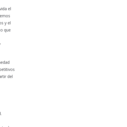
vida el
dremos
os y el
io que
y
rmedad
etitivos
tir del
.