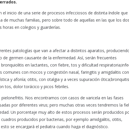
cerrados.
 el inicio de una serie de procesos infecciosos de distinta índole que
diana de muchas familias, pero sobre todo de aquellas en las que los do
s horas en colegios y guarderías.
rentes patologías que van a afectar a distintos aparatos, produciend
ipo de germen causante de la enfermedad. Así, serán frecuentes
 bronquiolitis en lactantes, con fiebre, tos y dificultad respiratoria;inf
dos comunes con mocos y congestión nasal, faringitis y amigdalitis con
ística y afonía; otitis, con otalgia y a veces supuración ótica;bronquiti
 tos, dolor torácico y picos febriles.
o pielonefritis. Nos encontramos con casos de varicela en las fases
das por diferentes virus; pero muchas otras veces tendremos la fie
medad. Un porcentaje muy alto de estos procesos serán producidos por
 cuadros producidos por bacterias, por ejemplo amidgalitis, otitis,
e esto se encargará el pediatra cuando haga el diagnóstico.