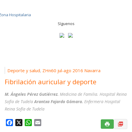
Síguenos
Deporte y salud
ZHn60 jul-ago 2016 Navarra
,
Fibrilación auricular y deporte
M. Ángeles Pérez Gutiérrez.
Medicina de Familia. Hospital Reina
Sofía de Tudela
Arantxa Fajardo Gómara.
Enfermera Hospital
Reina Sofía de Tudela
F
X
W
E
a
h
m