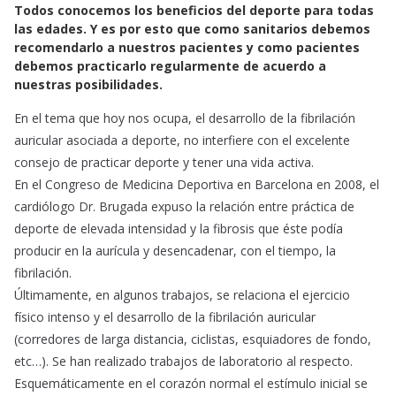
Todos conocemos los beneficios del deporte para todas
c
a
a
las edades. Y es por esto que como sanitarios debemos
e
t
i
recomendarlo a nuestros pacientes y como pacientes
b
s
l
debemos practicarlo regularmente de acuerdo a
o
A
nuestras posibilidades.
o
p
En el tema que hoy nos ocupa, el desarrollo de la fibrilación
k
p
auricular asociada a deporte, no interfiere con el excelente
consejo de practicar deporte y tener una vida activa.
En el Congreso de Medicina Deportiva en Barcelona en 2008, el
cardiólogo Dr. Brugada expuso la relación entre práctica de
deporte de elevada intensidad y la fibrosis que éste podía
producir en la aurícula y desencadenar, con el tiempo, la
fibrilación.
Últimamente, en algunos trabajos, se relaciona el ejercicio
físico intenso y el desarrollo de la fibrilación auricular
(corredores de larga distancia, ciclistas, esquiadores de fondo,
etc…). Se han realizado trabajos de laboratorio al respecto.
Esquemáticamente en el corazón normal el estímulo inicial se