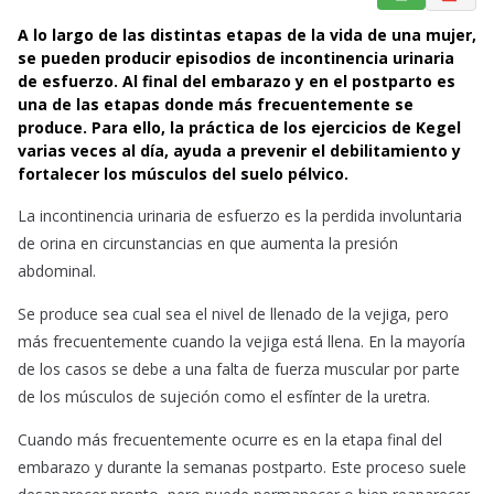
a
h
m
A lo largo de las distintas etapas de la vida de una mujer,
c
a
a
se pueden producir episodios de incontinencia urinaria
e
t
i
de esfuerzo. Al final del embarazo y en el postparto es
b
s
l
una de las etapas donde más frecuentemente se
o
A
produce. Para ello, la práctica de los ejercicios de Kegel
o
p
varias veces al día, ayuda a prevenir el debilitamiento y
k
p
fortalecer los músculos del suelo pélvico.
La incontinencia urinaria de esfuerzo es la perdida involuntaria
de orina en circunstancias en que aumenta la presión
abdominal.
Se produce sea cual sea el nivel de llenado de la vejiga, pero
más frecuentemente cuando la vejiga está llena. En la mayoría
de los casos se debe a una falta de fuerza muscular por parte
de los músculos de sujeción como el esfínter de la uretra.
Cuando más frecuentemente ocurre es en la etapa final del
embarazo y durante la semanas postparto. Este proceso suele