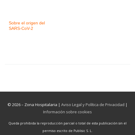
Sobre el origen del
SARS-CoV-2
© 2026 – Zona Hospitalaria |
Aviso Legal y Política de Privacidad
|
Información sobre cookies
Queda prohibida la reproducción parcial o total de esta publicación sin el
permiso escrito de Publisic S. L.