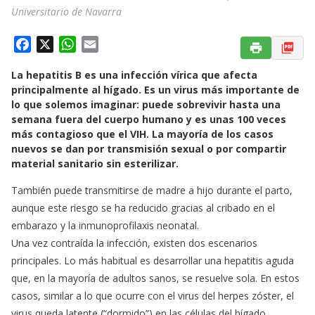
Universitario de Navarra
F
X
W
E
a
h
m
La hepatitis B es una infección vírica que afecta
c
a
a
principalmente al hígado. Es un virus más importante de
e
t
i
lo que solemos imaginar: puede sobrevivir hasta una
b
s
l
semana fuera del cuerpo humano y es unas 100 veces
o
A
más contagioso que el VIH. La mayoría de los casos
o
p
nuevos se dan por transmisión sexual o por compartir
k
p
material sanitario sin esterilizar.
También puede transmitirse de madre a hijo durante el parto,
aunque este riesgo se ha reducido gracias al cribado en el
embarazo y la inmunoprofilaxis neonatal.
Una vez contraída la infección, existen dos escenarios
principales. Lo más habitual es desarrollar una hepatitis aguda
que, en la mayoría de adultos sanos, se resuelve sola. En estos
casos, similar a lo que ocurre con el virus del herpes zóster, el
virus queda latente (“dormido”) en las células del hígado,