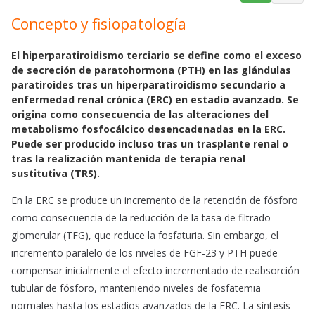
a
h
m
Concepto y fisiopatología
c
a
a
e
t
i
b
s
l
El hiperparatiroidismo terciario se define como el exceso
de secreción de paratohormona (PTH) en las glándulas
o
A
paratiroides tras un hiperparatiroidismo secundario a
o
p
enfermedad renal crónica (ERC) en estadio avanzado. Se
k
p
origina como consecuencia de las alteraciones del
metabolismo fosfocálcico desencadenadas en la ERC.
Puede ser producido incluso tras un trasplante renal o
tras la realización mantenida de terapia renal
sustitutiva (TRS).
En la ERC se produce un incremento de la retención de fósforo
como consecuencia de la reducción de la tasa de filtrado
glomerular (TFG), que reduce la fosfaturia. Sin embargo, el
incremento paralelo de los niveles de FGF-23 y PTH puede
compensar inicialmente el efecto incrementado de reabsorción
tubular de fósforo, manteniendo niveles de fosfatemia
normales hasta los estadios avanzados de la ERC. La síntesis