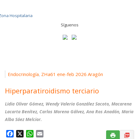
Síguenos
Endocrinología
ZHa61 ene-feb 2026 Aragón
,
Hiperparatiroidismo terciario
Lidia Olivar Gómez, Wendy Valeria González Sacoto, Macarena
Lacarta Benítez, Carlos Moreno Gálvez, Ana Ros Anadón, Maria
Alba Sáez Melcior.
F
X
W
E