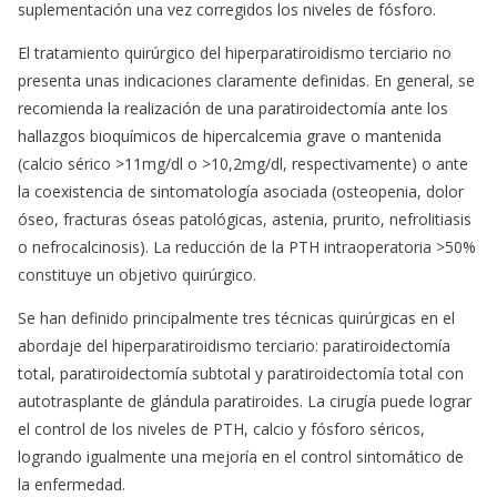
suplementación una vez corregidos los niveles de fósforo.
El tratamiento quirúrgico del hiperparatiroidismo terciario no
presenta unas indicaciones claramente definidas. En general, se
recomienda la realización de una paratiroidectomía ante los
hallazgos bioquímicos de hipercalcemia grave o mantenida
(calcio sérico >11mg/dl o >10,2mg/dl, respectivamente) o ante
la coexistencia de sintomatología asociada (osteopenia, dolor
óseo, fracturas óseas patológicas, astenia, prurito, nefrolitiasis
o nefrocalcinosis). La reducción de la PTH intraoperatoria >50%
constituye un objetivo quirúrgico.
Se han definido principalmente tres técnicas quirúrgicas en el
abordaje del hiperparatiroidismo terciario: paratiroidectomía
total, paratiroidectomía subtotal y paratiroidectomía total con
autotrasplante de glándula paratiroides. La cirugía puede lograr
el control de los niveles de PTH, calcio y fósforo séricos,
logrando igualmente una mejoría en el control sintomático de
la enfermedad.