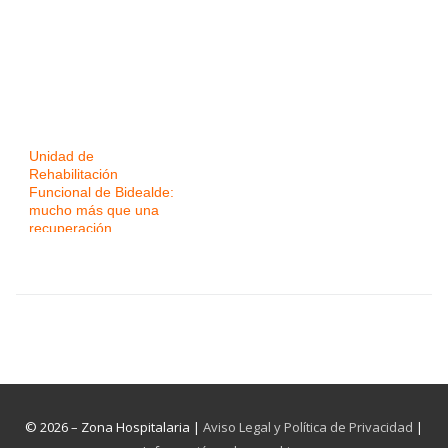
Unidad de
Rehabilitación
Funcional de Bidealde:
mucho más que una
recuperación
© 2026 – Zona Hospitalaria |
Aviso Legal y Política de Privacidad
|