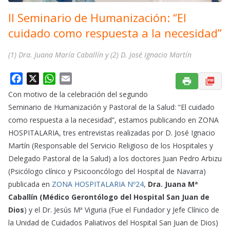
II Seminario de Humanización: “El
cuidado como respuesta a la necesidad”
(1) Dra. Juana María Caballín y (2) D. José Ignacio Martín
F
X
W
E
a
h
m
Con motivo de la celebración del segundo
c
a
a
Seminario de Humanización y Pastoral de la Salud: “El cuidado
e
t
i
como respuesta a la necesidad”, estamos publicando en ZONA
b
s
l
HOSPITALARIA, tres entrevistas realizadas por D. José Ignacio
o
A
Martín (Responsable del Servicio Religioso de los Hospitales y
o
p
Delegado Pastoral de la Salud) a los doctores Juan Pedro Arbizu
k
p
(Psicólogo clínico y Psicooncólogo del Hospital de Navarra)
publicada en
ZONA HOSPITALARIA Nº24
,
Dra. Juana Mª
Caballín
(Médico Gerontólogo del Hospital San Juan de
Dios
) y el Dr. Jesús Mª Viguria (Fue el Fundador y Jefe Clínico de
la Unidad de Cuidados Paliativos del Hospital San Juan de Dios)